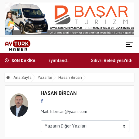
tirme sonuç raporu yayımland...
Silivri Belediyesi'nden LGS 
SON DAKİKA:
Ana Sayfa
Yazarlar
Hasan Bircan
HASAN BIRCAN
Mail:
h.bircan@yaani.com