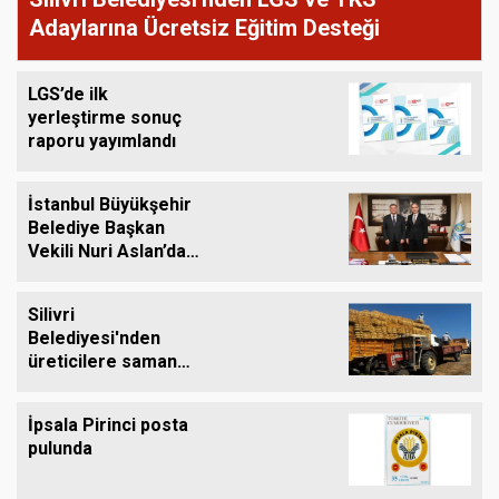
Adaylarına Ücretsiz Eğitim Desteği
LGS’de ilk
yerleştirme sonuç
raporu yayımlandı
İstanbul Büyükşehir
Belediye Başkan
Vekili Nuri Aslan’dan
Silivri Belediyesine
Ziyaret
Silivri
Belediyesi'nden
üreticilere saman
balyası desteği
İpsala Pirinci posta
pulunda