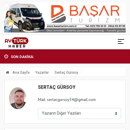
SON DAKİKA:
Ana Sayfa
Yazarlar
Sertaç Gürsoy
SERTAÇ GÜRSOY
Mail:
sertacgursoy34@gmail.com