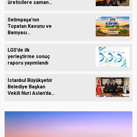
üreticilere saman
balyası desteği
Selimpaşa’nın
Topatan Kavunu ve
Bamyası
Tezgâhlardaki Yerini
Alıyor
LGS’de ilk
yerleştirme sonuç
raporu yayımlandı
İstanbul Büyükşehir
Belediye Başkan
Vekili Nuri Aslan’dan
Silivri Belediyesine
Ziyaret