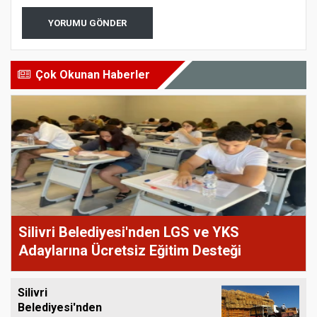
YORUMU GÖNDER
Çok Okunan Haberler
Silivri Belediyesi'nden LGS ve YKS
Adaylarına Ücretsiz Eğitim Desteği
Silivri
Belediyesi'nden