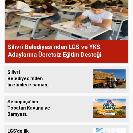
Silivri Belediyesi'nden LGS ve YKS
Adaylarına Ücretsiz Eğitim Desteği
Silivri
Belediyesi'nden
üreticilere saman
balyası desteği
Selimpaşa’nın
Topatan Kavunu ve
Bamyası
Tezgâhlardaki Yerini
Alıyor
LGS’de ilk