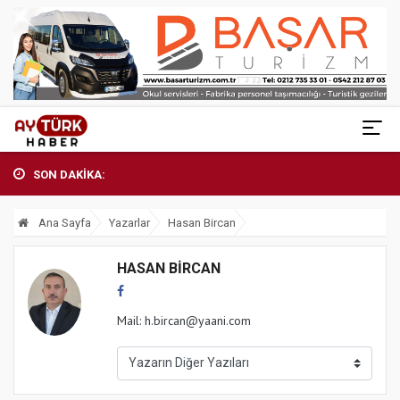
SON DAKİKA:
Ana Sayfa
Yazarlar
Hasan Bircan
HASAN BIRCAN
Mail:
h.bircan@yaani.com