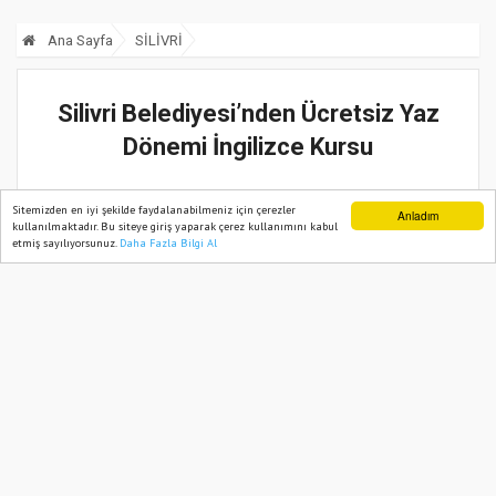
Ana Sayfa
SİLİVRİ
Silivri Belediyesi’nden Ücretsiz Yaz
Dönemi İngilizce Kursu
02 Temmuz, 2025, Çarşamba 23:30
Sitemizden en iyi şekilde faydalanabilmeniz için çerezler
Anladım
kullanılmaktadır. Bu siteye giriş yaparak çerez kullanımını kabul
etmiş sayılıyorsunuz.
Daha Fazla Bilgi Al
Ana Sayfa
Web TV
Foto Galeri
Yazarlar
Güncelleme:
02 Temmuz, 2025, Çarşamba 23:30