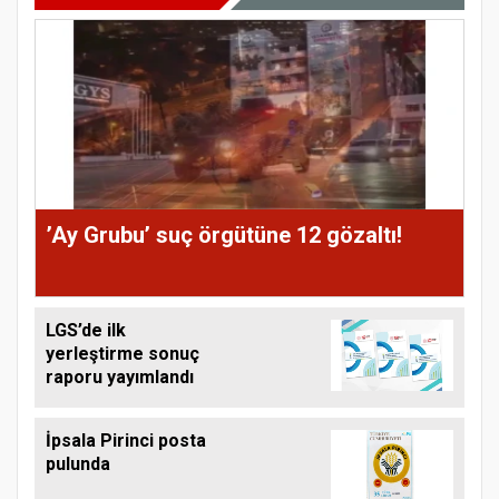
’Ay Grubu’ suç örgütüne 12 gözaltı!
LGS’de ilk
yerleştirme sonuç
raporu yayımlandı
İpsala Pirinci posta
pulunda