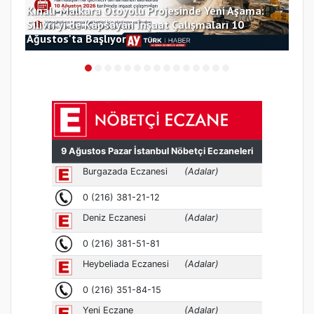
yolu Projesinde Yeni Aşama:
an İnşaat Çalışmaları 10
Selimpaşa’nın Topatan Kav
Tezgâhlardaki Yerini Alıyor