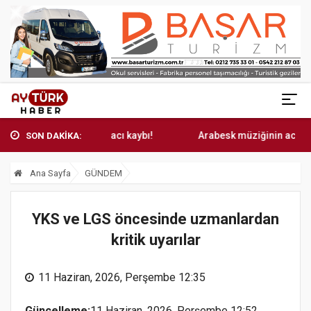
sk müziğinin acı kaybı!
Arabesk müziğinin acı kaybı!
SON DAKİKA:
Ana Sayfa
GÜNDEM
YKS ve LGS öncesinde uzmanlardan
kritik uyarılar
11 Haziran, 2026, Perşembe 12:35
Güncelleme:
11 Haziran, 2026, Perşembe 12:52