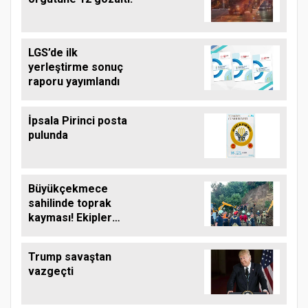
LGS’de ilk
yerleştirme sonuç
raporu yayımlandı
İpsala Pirinci posta
pulunda
Büyükçekmece
sahilinde toprak
kayması! Ekipler
çalışma başlattı
Trump savaştan
vazgeçti