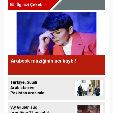
İlginizi Çekebilir
Arabesk müziğinin acı kaybı!
Türkiye, Suudi
Arabistan ve
Pakistan arasında
ortak savunma
anlaşması imzalandı
’Ay Grubu’ suç
örgütüne 12 gözaltı!