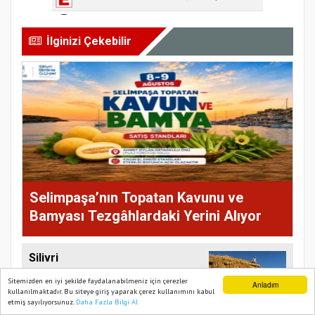
İlginizi Çekebilir
Selimpaşa’nın Topatan Kavunu ve
Bamyası Tezgâhlardaki Yerini Alıyor
Silivri
Belediyesi'nden
Sitemizden en iyi şekilde faydalanabilmeniz için çerezler
Anladım
üreticilere saman
kullanılmaktadır. Bu siteye giriş yaparak çerez kullanımını kabul
balyası desteği
etmiş sayılıyorsunuz.
Daha Fazla Bilgi Al
Ana Sayfa
Web TV
Foto Galeri
Yazarlar