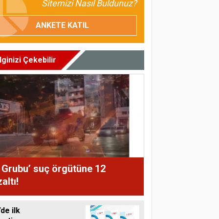
Sitemizi Nasıl Buldunuz?
ANKETE KATIL
İlginizi Çekebilir
 Grubu’ suç örgütüne 12
altı!
de ilk