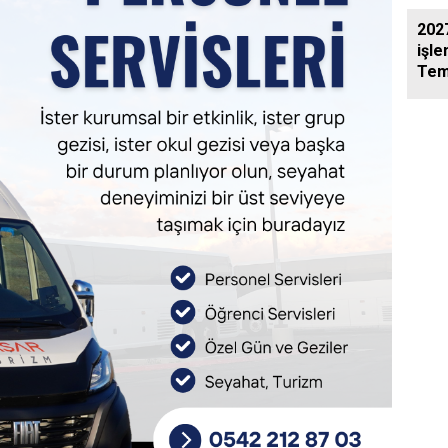
2027
işle
Tem