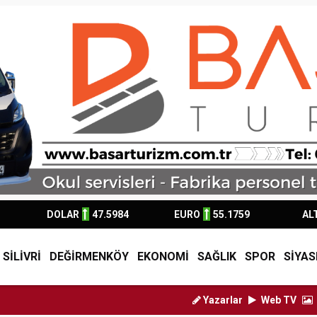
DOLAR
47.5984
EURO
55.1759
AL
SİLİVRİ
DEĞİRMENKÖY
EKONOMİ
SAĞLIK
SPOR
SİYAS
Yazarlar
Web TV