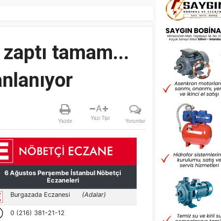
 zaptı tamam...
anlanıyor
A
Yazı Tipi
Yazdır
Yorumlar