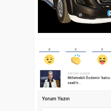
0
0
0
ÖNCEKI HABER
Milletvekili Özdemir ’kalıcı
saati’n...
Yorum Yazın