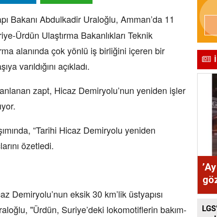
yapı Bakanı Abdulkadir Uraloğlu, Amman’da 11
iye-Ürdün Ulaştırma Bakanlıkları Teknik
ma alanında çok yönlü iş birliğini içeren bir
ıya varıldığını açıkladı.
anlanan zapt, Hicaz Demiryolu’nun yeniden işler
ıyor.
ımında, “Tarihi Hicaz Demiryolu yeniden
arını özetledi.
’Ay
göz
caz Demiryolu’nun eksik 30 km’lik üstyapısı
oğlu, "Ürdün, Suriye’deki lokomotiflerin bakım-
LGS’