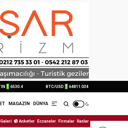
TIN
6530.4
BTC/USD
64811.034
ET
MAGAZİN
DÜNYA
Galeri
Anketler
Eczaneler
Firmalar
İlanlar