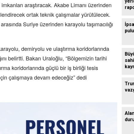
yer
k imkanları araştıracak. Akabe Limanı üzerinden
rap
çlendirecek ortak teknik çalışmalar yürütülecek.
 arasında Suriye üzerinden karayolu taşımacılığı
İpsa
pul
arayolu, demiryolu ve ulaştırma koridorlarında
Büy
ını belirtti. Bakan Uraloğlu, “Bölgemizin tarihi
sahi
kaym
rma koridorlarında güçlü bir iş birliği tesis
çalı
 için çalışmaya devam edeceğiz” dedi
Tru
vaz
Ala
dur