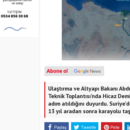
Abone ol
Ulaştırma ve Altyapı Bakanı Abd
Teknik Toplantısı’nda Hicaz Demir
adım atıldığını duyurdu. Suriye’
13 yıl aradan sonra karayolu ta
Paylaş
Tweetle
Pinle