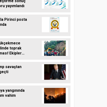
leştirme sonuç
oru yayımlandı
la Pirinci posta
unda
ükçekmece
linde toprak
ası! Ekipler
şma başlattı
mp savaştan
geçti
nya yangınında
um vahim