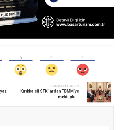
0
0
0
SONRAKI HABER
 yaz
Kırıkkaleli STK’lardan TBMM’ye
mektuplu...