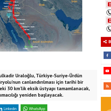
B
ulkadir Uraloğlu, Türkiye-Suriye-Ürdün
yolu’nun canlandırılması için tarihi bir
deki 30 km’lik eksik üstyapı tamamlanacak,
şımacılığı yeniden başlayacak.
Linkedin
WhatsApp