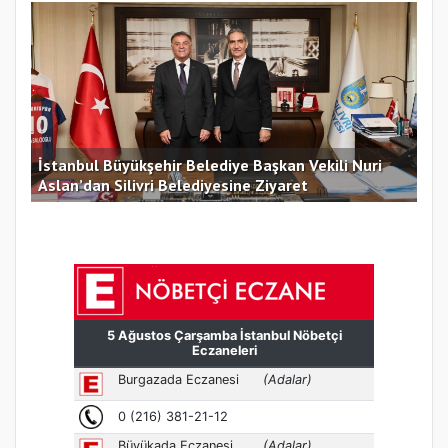
İstanbul Büyükşehir Belediye Başkan Vekili Nuri
Aslan’dan Silivri Belediyesine Ziyaret
Bor