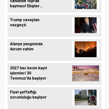
sahilinde toprak
kayması! Ekipler
çalışma başlattı
Trump savaştan
vazgeçti
Alanya yangınında
durum vahim
2027 hac kesin kayıt
işlemleri 30
Temmuz’da başlıyor
Fiyat şeffaflığı
zorunluluğu başlıyor