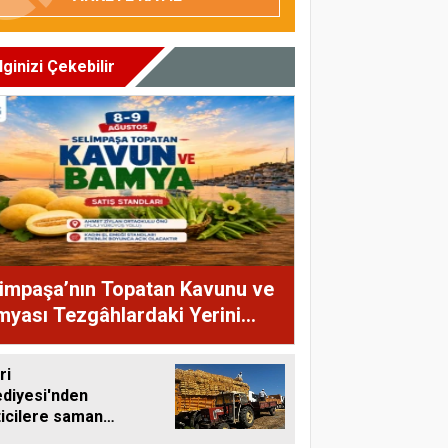
İlginizi Çekebilir
impaşa’nın Topatan Kavunu ve
yası Tezgâhlardaki Yerini
yor
ri
ediyesi'nden
ticilere saman
ası desteği