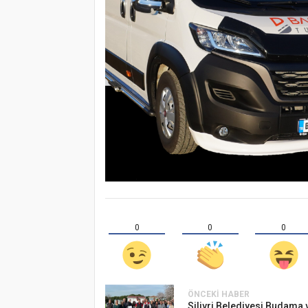
0
0
0
ÖNCEKI HABER
Silivri Belediyesi Budama 