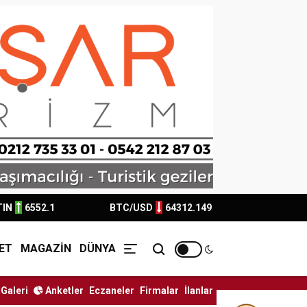
TIN
6552.1
BTC/USD
64312.149
ET
MAGAZİN
DÜNYA
Galeri
Anketler
Eczaneler
Firmalar
İlanlar