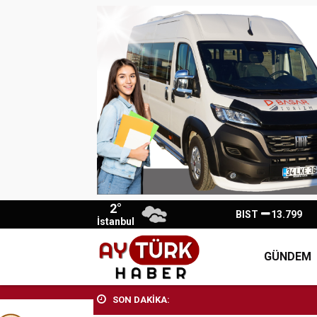
2°
BIST
13.799
İstanbul
GÜNDEM
SON DAKİKA: