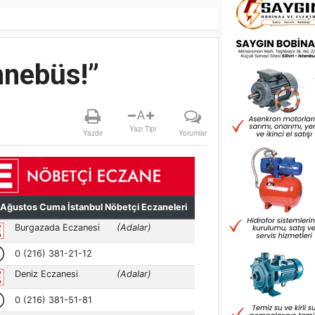
hnebüs!”
A
Yazı Tipi
Yazdır
Yorumlar