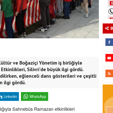
B
ültür ve Boğaziçi Yönetim iş birliğiyle
nlikleri, Silivri’de büyük ilgi gördü.
ilirken, eğlenceli dans gösterileri ve çeşitli
 ilgi gördü.
Linkedin
WhatsApp
lığıyla Sahnebüs Ramazan etkinlikleri