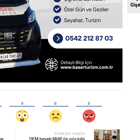
Gişe
Aras
Yol
0
0
0
SONRAKI HABER
ve
DEM heyeti MHP ile görüştü