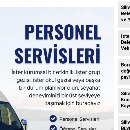
Siliv
Bel
ve 
Ücre
Des
İsta
Bel
Veki
Sili
Ziy
Bor
doğ
payl
Sili
Kon
Kay
Eren
Ziya
Sili
Büy