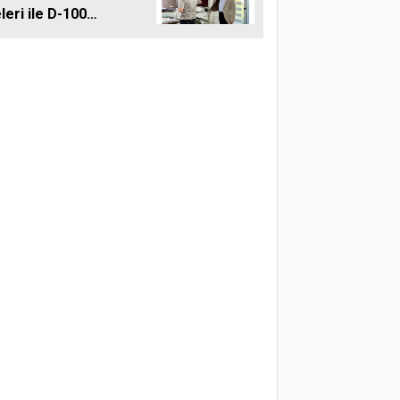
leri ile D-100
ına Çift Şeritli
 Müjdesi