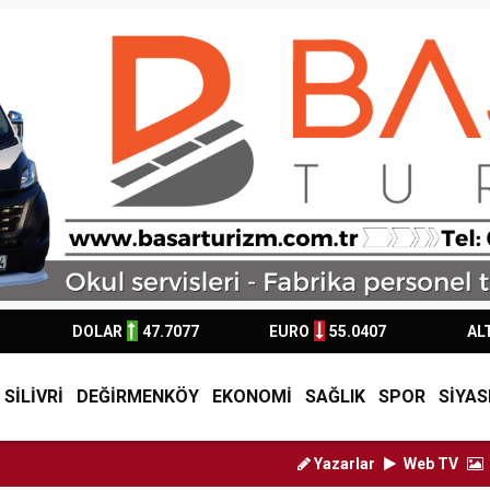
DOLAR
47.7077
EURO
55.0407
AL
SİLİVRİ
DEĞİRMENKÖY
EKONOMİ
SAĞLIK
SPOR
SİYAS
Yazarlar
Web TV