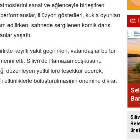
mosferini sanat ve eğlenceyle birleştiren
 performanslar, illüzyon gösterileri, kukla oyunları
kram edilirken, sahnede sergilenen komik dans
 anlar yaşattı.
rlikte keyifli vakit geçirirken, vatandaşlar bu tür
menni etti. Silivri’de Ramazan coşkusunu
ği düzenleyen yetkililere teşekkür ederek,
li etkinliklerle buluşturulmasının önemine dikkat
Sel
Bam
Alı
Siliv
Bel
üre
baly