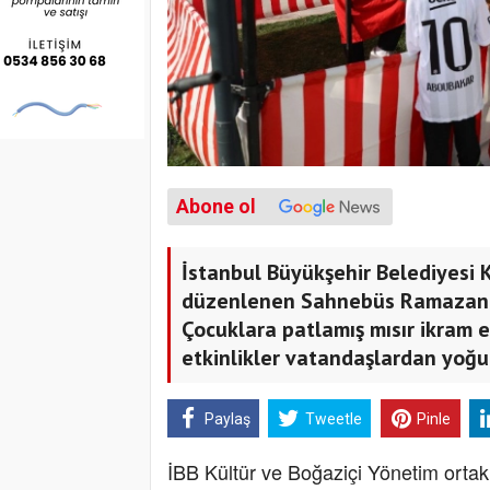
Abone ol
İstanbul Büyükşehir Belediyesi K
düzenlenen Sahnebüs Ramazan Etki
Çocuklara patlamış mısır ikram ed
etkinlikler vatandaşlardan yoğun
Paylaş
Tweetle
Pinle
İBB Kültür ve Boğaziçi Yönetim ortak