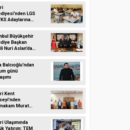
ri
ediyesi'nden LGS
YKS Adaylarına
tsiz Eğitim
teği
nbul Büyükşehir
ediye Başkan
li Nuri Aslan’dan
vri Belediyesine
aret
a Balcıoğlu'ndan
um günü
aşımı
vri Kent
seyi'nden
makam Murat
'e Hayırlı Olsun
reti
vri Ulaşımında
ük Yatırım: TEM