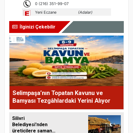
İlginizi Çekebilir
Selimpaşa’nın Topatan Kavunu ve
Bamyası Tezgâhlardaki Yerini Alıyor
Silivri
Belediyesi'nden
üreticilere saman