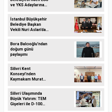
ve YKS Adaylarına
Ücretsiz Eğitim
Desteği
İstanbul Büyükşehir
Belediye Başkan
Vekili Nuri Aslan’dan
Silivri Belediyesine
Ziyaret
Bora Balcıoğlu'ndan
doğum günü
paylaşımı
Silivri Kent
Konseyi'nden
Kaymakam Murat
Eren'e Hayırlı Olsun
Ziyareti
Silivri Ulaşımında
Büyük Yatırım: TEM
Gişeleri ile D-100
Arasına Çift Şeritli