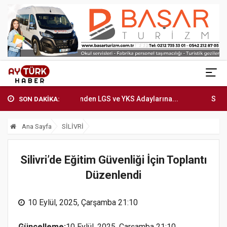
ilivri Belediyesi'nden LGS ve YKS Adaylarına...
Silivri Beled
SON DAKİKA:
Ana Sayfa
SİLİVRİ
Silivri’de Eğitim Güvenliği İçin Toplantı
Düzenlendi
10 Eylül, 2025, Çarşamba 21:10
Güncelleme:
10 Eylül, 2025, Çarşamba 21:10