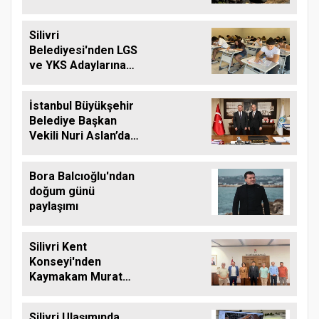
balyası desteği
Silivri
Belediyesi'nden LGS
ve YKS Adaylarına
Ücretsiz Eğitim
Desteği
İstanbul Büyükşehir
Belediye Başkan
Vekili Nuri Aslan’dan
Silivri Belediyesine
Ziyaret
Bora Balcıoğlu'ndan
doğum günü
paylaşımı
Silivri Kent
Konseyi'nden
Kaymakam Murat
Eren'e Hayırlı Olsun
Ziyareti
Silivri Ulaşımında