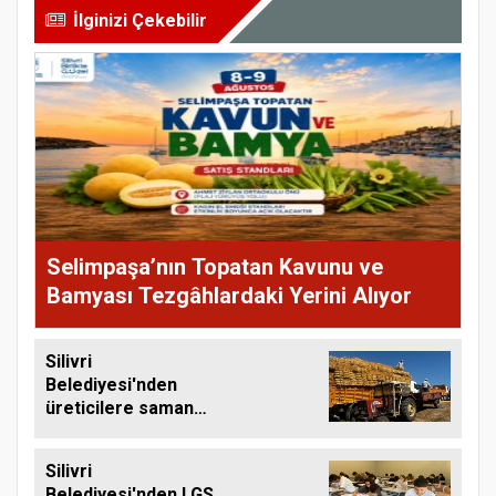
İlginizi Çekebilir
Selimpaşa’nın Topatan Kavunu ve
Bamyası Tezgâhlardaki Yerini Alıyor
Silivri
Belediyesi'nden
üreticilere saman
balyası desteği
Silivri
Belediyesi'nden LGS