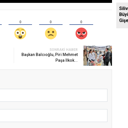
Ziya
Sili
Büy
Gişe
0
0
0
Aras
Yol
SONRAKI HABER
Başkan Balcıoğlu, Piri Mehmet
Paşa İlkok...