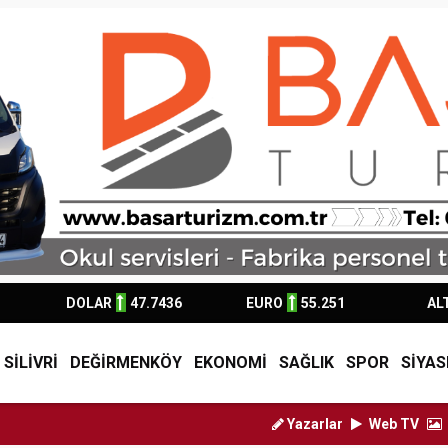
DOLAR
47.7436
EURO
55.251
AL
SİLİVRİ
DEĞİRMENKÖY
EKONOMİ
SAĞLIK
SPOR
SİYAS
Yazarlar
Web TV