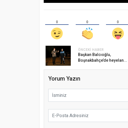
0
0
0
ÖNCEKI HABER
Başkan Balcıoğlu,
Boşnakbahçe’de heyelan...
Yorum Yazın