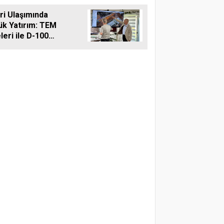
reti
vri Ulaşımında
ük Yatırım: TEM
leri ile D-100
ına Çift Şeritli
 Müjdesi