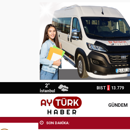
2°
BIST
13.779
İstanbul
GÜNDEM
SON DAKİKA: