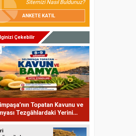
Sitemizi Nasıl Buldunuz?
ANKETE KATIL
İlginizi Çekebilir
impaşa’nın Topatan Kavunu ve
yası Tezgâhlardaki Yerini
yor
ri