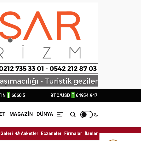
TIN
6660.5
BTC/USD
64954.947
ET
MAGAZİN
DÜNYA
Galeri
Anketler
Eczaneler
Firmalar
İlanlar