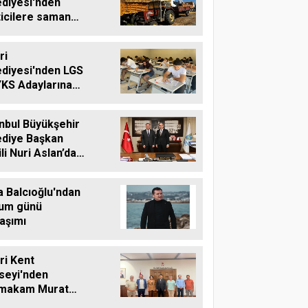
ediyesi'nden
ticilere saman
ası desteği
ri
ediyesi'nden LGS
YKS Adaylarına
tsiz Eğitim
teği
nbul Büyükşehir
ediye Başkan
li Nuri Aslan’dan
vri Belediyesine
aret
a Balcıoğlu'ndan
um günü
aşımı
vri Kent
seyi'nden
makam Murat
'e Hayırlı Olsun