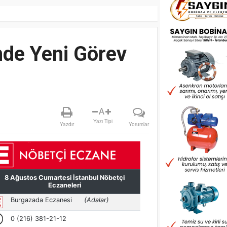
nde Yeni Görev
A
Yazı Tipi
Yazdır
Yorumlar