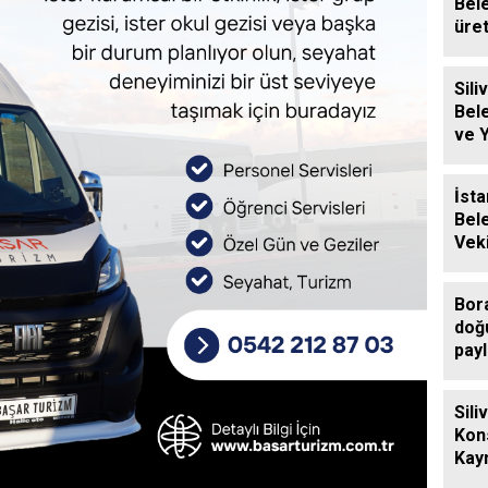
Bel
üre
baly
Siliv
Bel
ve 
Ücre
Des
İsta
Bel
Veki
Sili
Ziy
Bor
doğ
payl
Sili
Kon
Kay
Eren