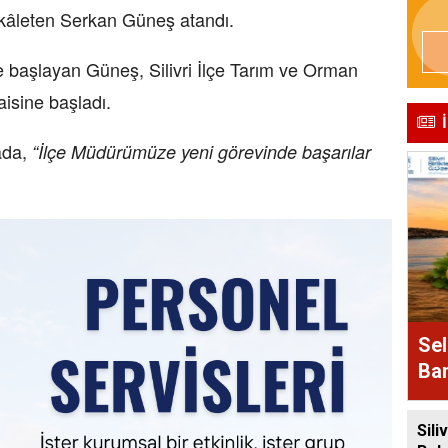
âleten Serkan Güneş atandı.
ne başlayan Güneş, Silivri İlçe Tarım ve Orman
isine başladı.
ada,
“İlçe Müdürümüze yeni görevinde başarılar
Sel
Bam
Alı
Siliv