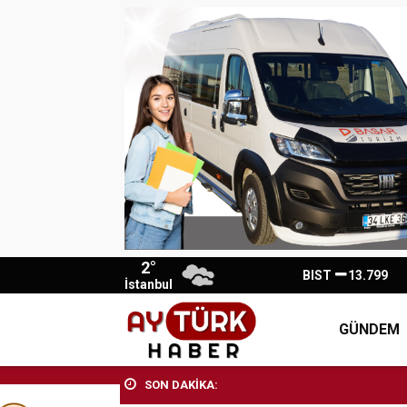
2°
BIST
13.799
İstanbul
GÜNDEM
SON DAKİKA: