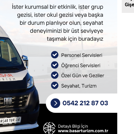
Gişe
Aras
Yol