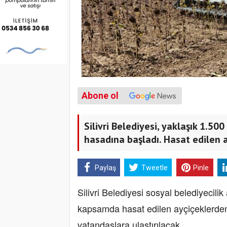
Abone ol
Silivri Belediyesi, yaklaşık 1.50
hasadına başladı. Hasat edilen 
Paylaş
Tweetle
Pinle
Silivri Belediyesi sosyal belediyecili
kapsamda hasat edilen ayçiçeklerden e
vatandaşlara ulaştırılacak.