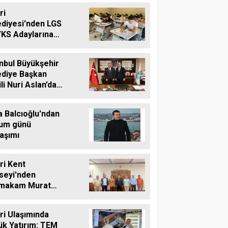
ri
ediyesi'nden LGS
YKS Adaylarına
tsiz Eğitim
teği
nbul Büyükşehir
ediye Başkan
li Nuri Aslan’dan
vri Belediyesine
aret
a Balcıoğlu'ndan
um günü
aşımı
vri Kent
seyi'nden
makam Murat
'e Hayırlı Olsun
reti
vri Ulaşımında
ük Yatırım: TEM