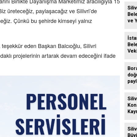
arını Birlikte Dayanışma Marketimiz aracılığıyla 15
Siliv
iz üreteceğiz, paylaşacağız ve Silivri’de
Bel
iz. Çünkü bu şehirde kimseyi yalnız
ve 
Ücre
Des
İsta
Bel
teşekkür eden Başkan Balcıoğlu, Silivri
Veki
daklı projelerinin artarak devam edeceğini ifade
Sili
Ziy
Bor
doğ
payl
Sili
Kon
Kay
Eren
Ziya
Sili
Büy