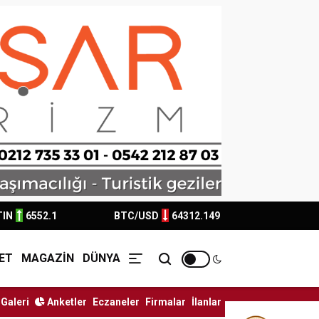
TIN
6552.1
BTC/USD
64312.149
ET
MAGAZİN
DÜNYA
Galeri
Anketler
Eczaneler
Firmalar
İlanlar