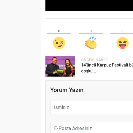
0
0
0
ÖNCEKI HABER
14’üncü Karpuz Festivali b
coşku...
Yorum Yazın