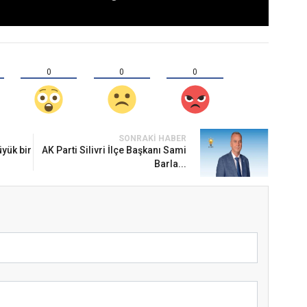
0
0
0
SONRAKI HABER
üyük bir
AK Parti Silivri İlçe Başkanı Sami
Barla...