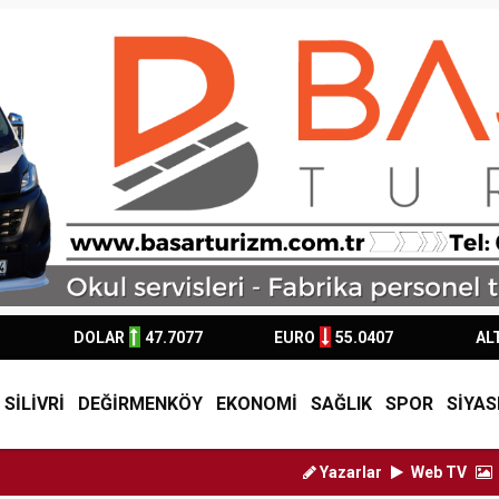
DOLAR
47.7077
EURO
55.0407
AL
SİLİVRİ
DEĞİRMENKÖY
EKONOMİ
SAĞLIK
SPOR
SİYAS
Yazarlar
Web TV