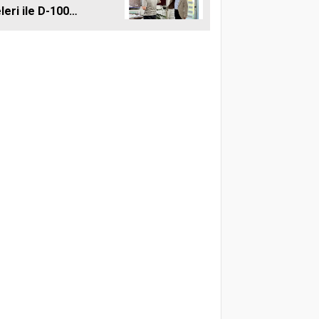
leri ile D-100
ına Çift Şeritli
 Müjdesi