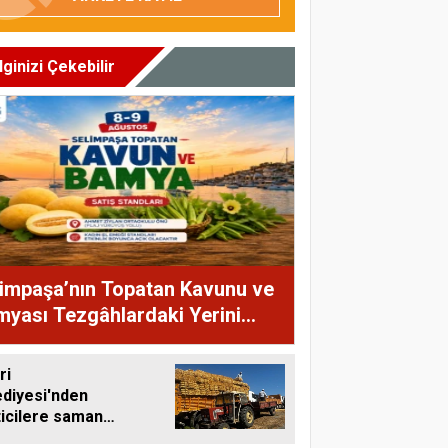
İlginizi Çekebilir
impaşa’nın Topatan Kavunu ve
yası Tezgâhlardaki Yerini
yor
ri
ediyesi'nden
ticilere saman
ası desteği