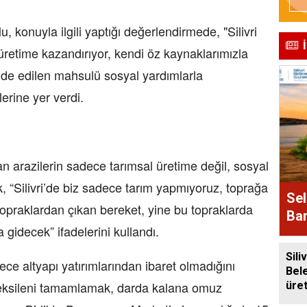
, konuyla ilgili yaptığı değerlendirmede, "Silivri
 üretime kazandırıyor, kendi öz kaynaklarımızla
de edilen mahsulü sosyal yardımlarla
erine yer verdi.
n arazilerin sadece tarımsal üretime değil, sosyal
k, “Silivri’de biz sadece tarım yapmıyoruz, toprağa
Sel
topraklardan çıkan bereket, yine bu topraklarda
Bam
gidecek” ifadelerini kullandı.
Alı
Siliv
ece altyapı yatırımlarından ibaret olmadığını
Bel
a eksileni tamamlamak, darda kalana omuz
üre
baly