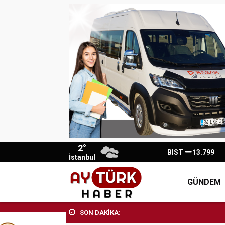
2°
BIST
13.799
İstanbul
GÜNDEM
SON DAKİKA: