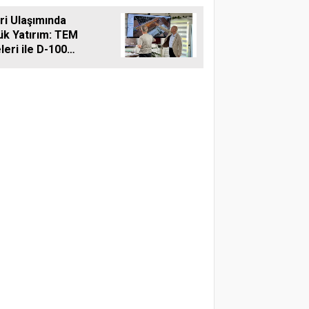
reti
vri Ulaşımında
ük Yatırım: TEM
leri ile D-100
ına Çift Şeritli
 Müjdesi