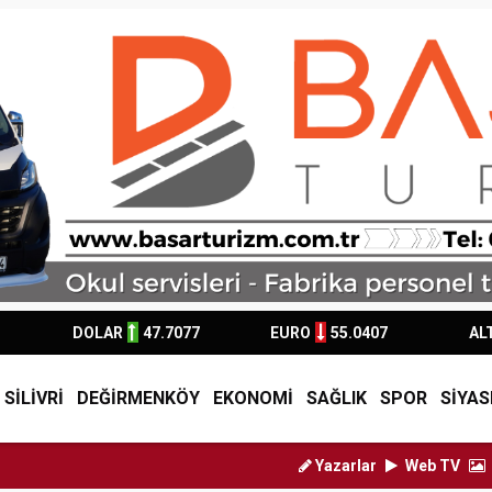
DOLAR
47.7077
EURO
55.0407
AL
SİLİVRİ
DEĞİRMENKÖY
EKONOMİ
SAĞLIK
SPOR
SİYAS
Yazarlar
Web TV