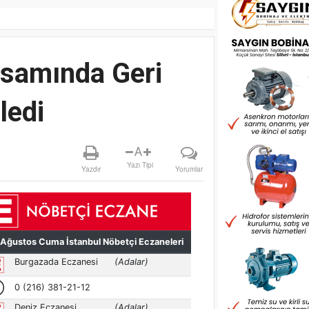
apsamında Geri
ledi
A
Yazı Tipi
Yazdır
Yorumlar