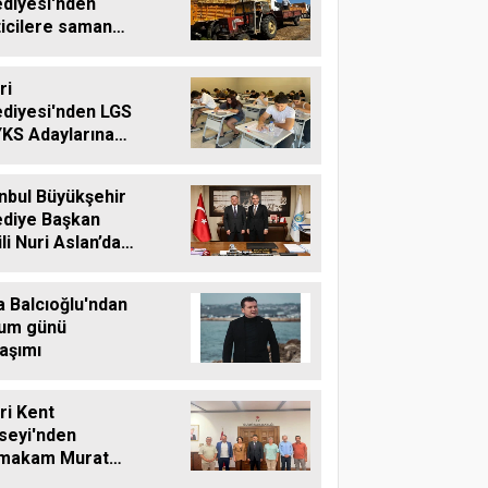
ediyesi'nden
ticilere saman
ası desteği
ri
ediyesi'nden LGS
YKS Adaylarına
tsiz Eğitim
teği
nbul Büyükşehir
ediye Başkan
li Nuri Aslan’dan
vri Belediyesine
aret
a Balcıoğlu'ndan
um günü
aşımı
vri Kent
seyi'nden
makam Murat
'e Hayırlı Olsun