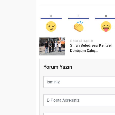
0
0
0
ÖNCEKI HABER
Silivri Belediyesi Kentsel
Dönüşüm Çalış...
Yorum Yazın