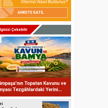
Sitemizi Nasıl Buldunuz?
ANKETE KATIL
İlginizi Çekebilir
impaşa’nın Topatan Kavunu ve
yası Tezgâhlardaki Yerini
yor
ri