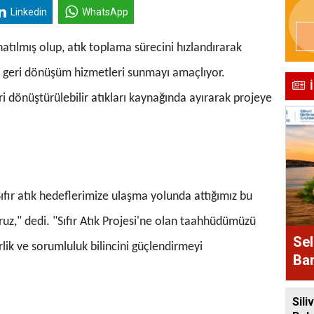
Linkedin
WhatsApp
onatılmış olup, atık toplama sürecini hızlandırarak
li geri dönüşüm hizmetleri sunmayı amaçlıyor.
ri dönüştürülebilir atıkları kaynağında ayırarak projeye
Sıfır atık hedeflerimize ulaşma yolunda attığımız bu
z," dedi. "Sıfır Atık Projesi'ne olan taahhüdümüzü
Sel
lik ve sorumluluk bilincini güçlendirmeyi
Bam
Alı
Siliv