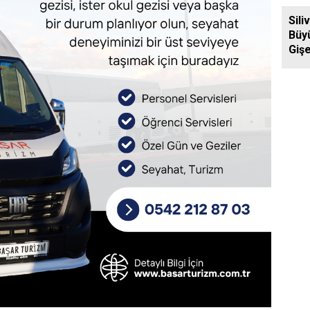
Ziya
Sili
Büy
Gişe
Aras
Yol