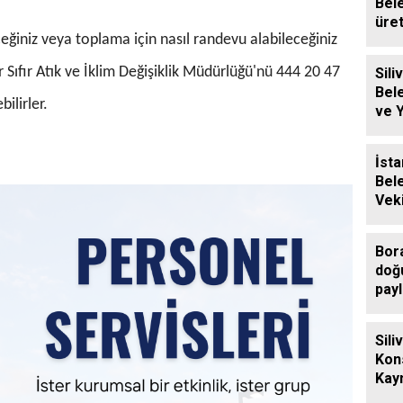
Bel
üre
eğiniz veya toplama için nasıl randevu alabileceğiniz
baly
r Sıfır Atık ve İklim Değişiklik Müdürlüğü'nü 444 20 47
Siliv
Bel
ilirler.
ve 
Ücre
Des
İsta
Bel
Veki
Sili
Ziy
Bor
doğ
payl
Sili
Kon
Kay
Eren