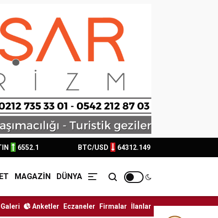
TIN
6552.1
BTC/USD
64312.149
ET
MAGAZİN
DÜNYA
Galeri
Anketler
Eczaneler
Firmalar
İlanlar