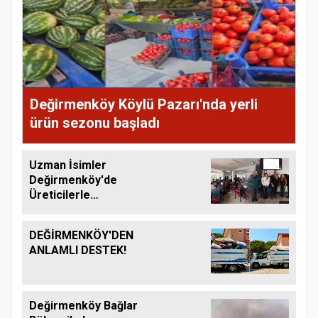
Değirmenköy Köylü Pazarı'nda yerli
ürün sezonu başladı
Uzman İsimler
Değirmenköy'de
Üreticilerle
Buluşuyor
DEĞİRMENKÖY'DEN
ANLAMLI DESTEK!
Değirmenköy Bağlar