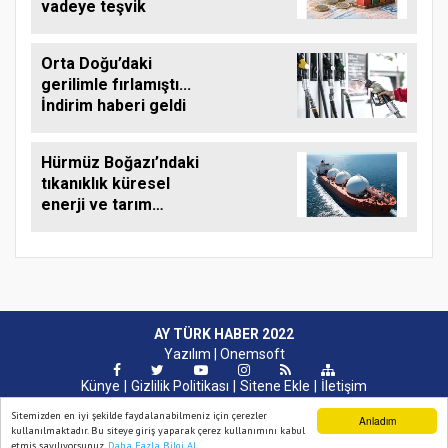
vadeye teşvik
Orta Doğu’daki
gerilimle fırlamıştı...
İndirim haberi geldi
Hürmüz Boğazı’ndaki
tıkanıklık küresel
enerji ve tarım
üretimini
endişelendiriyor
AY TÜRK HABER 2022
Yazılım |
Onemsoft
Künye
Gizlilik Politikası
Sitene Ekle
İletişim
Sitemizden en iyi şekilde faydalanabilmeniz için çerezler
Anladım
kullanılmaktadır. Bu siteye giriş yaparak çerez kullanımını kabul
etmiş sayılıyorsunuz.
Daha Fazla Bilgi Al