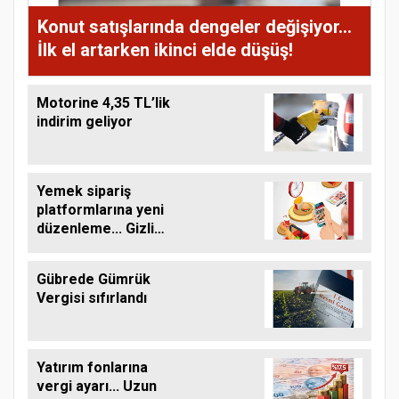
Konut satışlarında dengeler değişiyor...
İlk el artarken ikinci elde düşüş!
Motorine 4,35 TL’lik
indirim geliyor
Yemek sipariş
platformlarına yeni
düzenleme... Gizli
ücretler son!
Gübrede Gümrük
Vergisi sıfırlandı
Yatırım fonlarına
vergi ayarı... Uzun