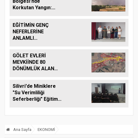
Bölgesi’nde
Korkutan Yangın:
Helikopter ve Çok
Sayıda İtfaiye Ekibi
EĞİTİMİN GENÇ
Seferber Oldu
NEFERLERİNE
ANLAMLI
UĞURLAMA: SİLİVRİ
DEĞİRMENKÖY’DE
GÖLET EVLERİ
PLAKET GURURU!
MEVKİİNDE 80
DÖNÜMLÜK ALAN
MERA VASFINA
DÖNÜŞTÜRÜLDÜ
Silivri'de Miniklere
"Su Verimliliği
Seferberliği" Eğitimi:
"Su Vatandır,
Suyumuza Sahip
Çıkalım"
Ana Sayfa
EKONOMİ