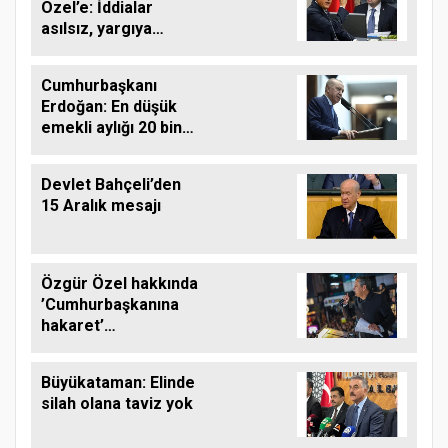
Özel’e: İddialar
asılsız, yargıya
taşıyorum
Cumhurbaşkanı
Erdoğan: En düşük
emekli aylığı 20 bin
TL oluyor... Suriye
istikrar ülkesine
Devlet Bahçeli’den
dönüşecek
15 Aralık mesajı
Özgür Özel hakkında
’Cumhurbaşkanına
hakaret’
soruşturması
başlatıldı
Büyükataman: Elinde
silah olana taviz yok