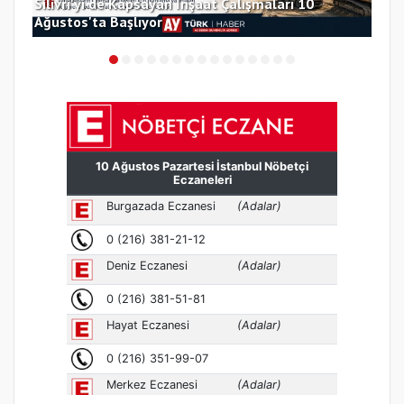
nla
Silivri'yi de Kapsayan İnşaat Çalışmaları 10
Sel
Ağustos'ta Başlıyor
Tez