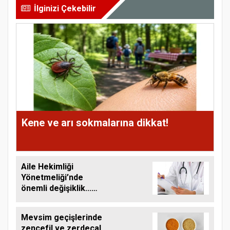
İlginizi Çekebilir
Kene ve arı sokmalarına dikkat!
Aile Hekimliği
Yönetmeliği’nde
önemli değişiklik...
Online muayene
dönemi!
Mevsim geçişlerinde
zencefil ve zerdeçal