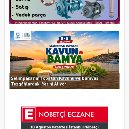
Selimpaşa’nın Topatan Kavunu ve Bamyası
Sil
Tezgâhlardaki Yerini Alıyor
des