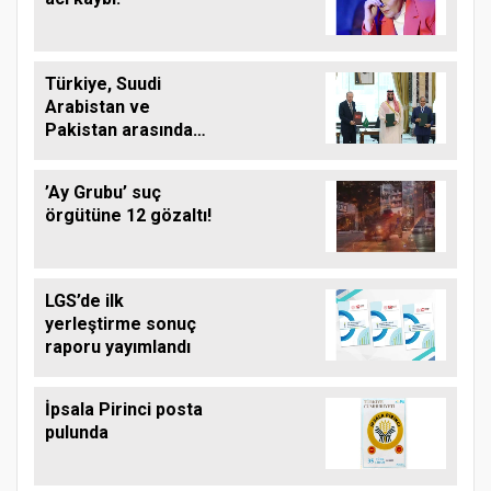
Türkiye, Suudi
Arabistan ve
Pakistan arasında
ortak savunma
anlaşması imzalandı
’Ay Grubu’ suç
örgütüne 12 gözaltı!
LGS’de ilk
yerleştirme sonuç
raporu yayımlandı
İpsala Pirinci posta
pulunda