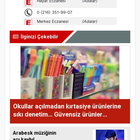
İlginizi Çekebilir
Okullar açılmadan kırtasiye ürünlerine
sıkı denetim... Güvensiz ürünler
toplatılacak!
Arabesk müziğinin
acı kaybı!