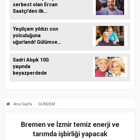
serbest olan Ercan
Saatçi’den ilk
paylaşım
Yeşilçam yıldızı son
yolculuğuna
uğurlandı! Gülümser
Gülhan kimdir, eşi
kim?
Sadri Alışık 100.
yaşında
beyazperdede
Ana Sayfa
GÜNDEM
Bremen ve İzmir temiz enerji ve
tarımda işbirliği yapacak