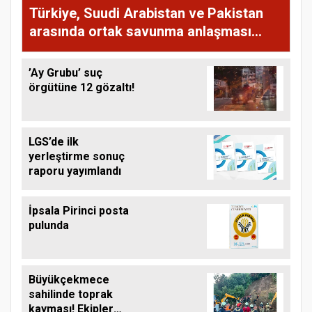
Türkiye, Suudi Arabistan ve Pakistan
arasında ortak savunma anlaşması
imzalandı
’Ay Grubu’ suç
örgütüne 12 gözaltı!
LGS’de ilk
yerleştirme sonuç
raporu yayımlandı
İpsala Pirinci posta
pulunda
Büyükçekmece
sahilinde toprak
kayması! Ekipler