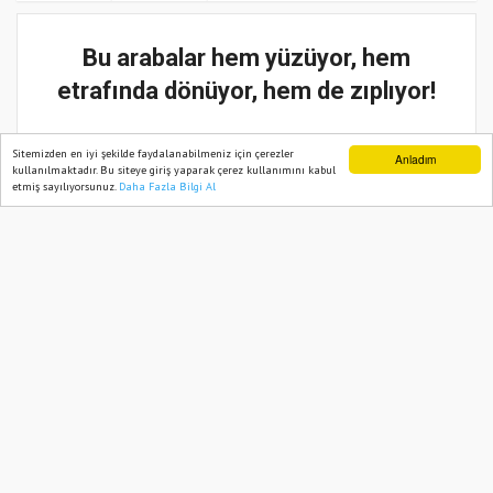
Bu arabalar hem yüzüyor, hem
etrafında dönüyor, hem de zıplıyor!
11 Eylül, 2025, Perşembe 23:28
Sitemizden en iyi şekilde faydalanabilmeniz için çerezler
Anladım
kullanılmaktadır. Bu siteye giriş yaparak çerez kullanımını kabul
etmiş sayılıyorsunuz.
Daha Fazla Bilgi Al
Ana Sayfa
Web TV
Foto Galeri
Yazarlar
Güncelleme:
11 Eylül, 2025, Perşembe 23:29