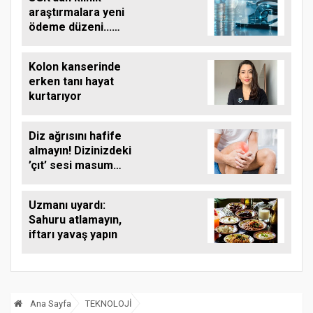
araştırmalara yeni
ödeme düzeni...
Finansman kapsamı
genişletildi
Kolon kanserinde
erken tanı hayat
kurtarıyor
Diz ağrısını hafife
almayın! Dizinizdeki
’çıt’ sesi masum
olmayabilir
Uzmanı uyardı:
Sahuru atlamayın,
iftarı yavaş yapın
Ana Sayfa
TEKNOLOJİ