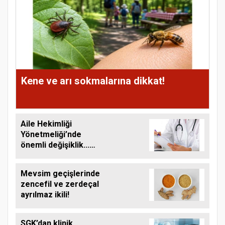
Kene ve arı sokmalarına dikkat!
Aile Hekimliği
Yönetmeliği’nde
önemli değişiklik...
Online muayene
dönemi!
Mevsim geçişlerinde
zencefil ve zerdeçal
ayrılmaz ikili!
SGK’dan klinik