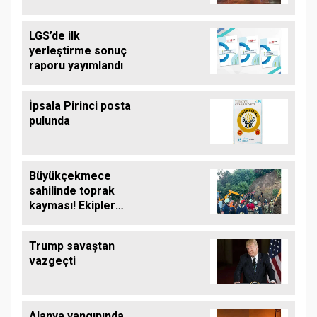
LGS’de ilk
yerleştirme sonuç
raporu yayımlandı
İpsala Pirinci posta
pulunda
Büyükçekmece
sahilinde toprak
kayması! Ekipler
çalışma başlattı
Trump savaştan
vazgeçti
Alanya yangınında