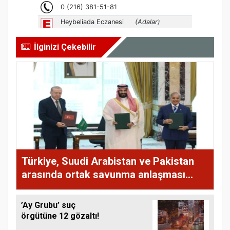
İlginizi Çekebilir
Türkiye, Suudi Arabistan ve Pakistan
arasında ortak savunma anlaşması
imzalandı
’Ay Grubu’ suç
örgütüne 12 gözaltı!