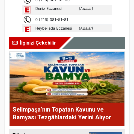
İlginizi Çekebilir
Selimpaşa’nın Topatan Kavunu ve
Bamyası Tezgâhlardaki Yerini Alıyor