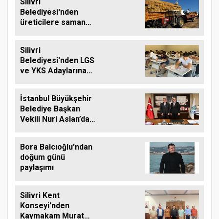
Silivri
Belediyesi'nden
üreticilere saman
balyası desteği
Silivri
Belediyesi'nden LGS
ve YKS Adaylarına
Ücretsiz Eğitim
Desteği
İstanbul Büyükşehir
Belediye Başkan
Vekili Nuri Aslan’dan
Silivri Belediyesine
Ziyaret
Bora Balcıoğlu'ndan
doğum günü
paylaşımı
Silivri Kent
Konseyi'nden
Kaymakam Murat