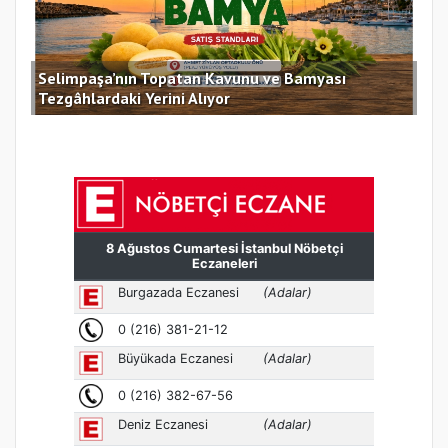
Selimpaşa’nın Topatan Kavunu ve Bamyası
Sil
Tezgâhlardaki Yerini Alıyor
des