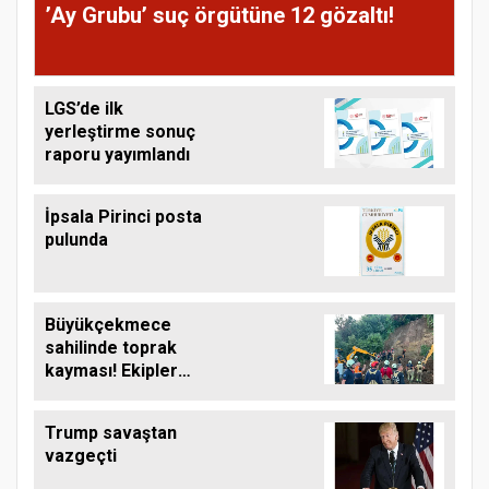
’Ay Grubu’ suç örgütüne 12 gözaltı!
LGS’de ilk
yerleştirme sonuç
raporu yayımlandı
İpsala Pirinci posta
pulunda
Büyükçekmece
sahilinde toprak
kayması! Ekipler
çalışma başlattı
Trump savaştan
vazgeçti