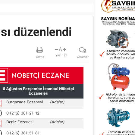
ısı düzenlendi
A
Yazı Tipi
Yazdır
Yorumlar