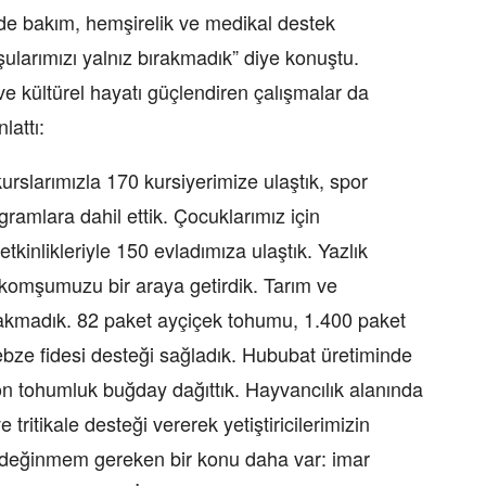
de bakım, hemşirelik ve medikal destek
şularımızı yalnız bırakmadık” diye konuştu.
e kültürel hayatı güçlendiren çalışmalar da
lattı:
urslarımızla 170 kursiyerimize ulaştık, spor
gramlara dahil ettik. Çocuklarımız için
tkinlikleriyle 150 evladımıza ulaştık. Yazlık
0 komşumuzu bir araya getirdik. Tarım ve
ırakmadık. 82 paket ayçiçek tohumu, 1.400 paket
ebze fidesi desteği sağladık. Hububat üretiminde
on tohumluk buğday dağıttık. Hayvancılık alanında
tritikale desteği vererek yetiştiricilerimizin
e değinmem gereken bir konu daha var: imar