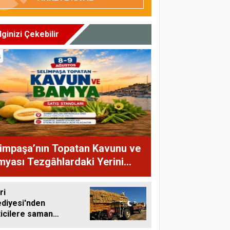
İlginizi Çekebilir
impaşa’nın Topatan Kavunu ve
yası Tezgâhlardaki Yerini
yor
ri
ediyesi'nden
ticilere saman
ası desteği