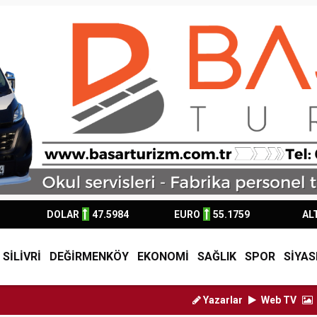
DOLAR
47.5984
EURO
55.1759
AL
SİLİVRİ
DEĞİRMENKÖY
EKONOMİ
SAĞLIK
SPOR
SİYAS
Yazarlar
Web TV