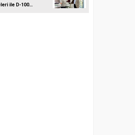
leri ile D-100
ına Çift Şeritli
 Müjdesi