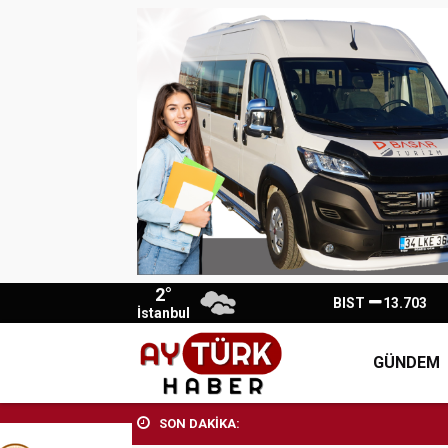
2°
BIST
13.703
İstanbul
GÜNDEM
SON DAKİKA: