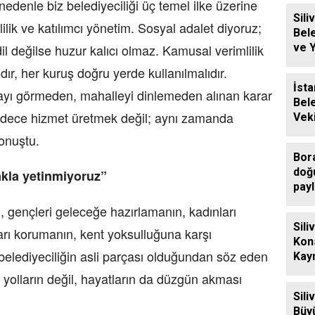
nedenle biz belediyeciliği üç temel ilke üzerine
Siliv
lik ve katılımcı yönetim. Sosyal adalet diyoruz;
Bel
ve 
il değilse huzur kalıcı olmaz. Kamusal verimlilik
Ücre
dır, her kuruş doğru yerde kullanılmalıdır.
Des
İsta
hayı görmeden, mahalleyi dinlemeden alınan karar
Bel
, sadece hizmet üretmek değil; aynı zamanda
Veki
Sili
onuştu.
Ziy
Bor
doğ
kla yetinmiyoruz”
payl
n, gençleri geleceğe hazırlamanın, kadınları
Sili
arı korumanın, kent yoksulluğuna karşı
Kon
lediyeciliğin asli parçası olduğundan söz eden
Kay
Eren
 yolların değil, hayatların da düzgün akması
Ziya
Sili
Büy