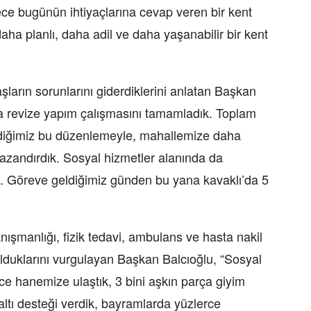
dece bugünün ihtiyaçlarına cevap veren bir kent
daha planlı, daha adil ve daha yaşanabilir bir kent
ların sorunlarını giderdiklerini anlatan Başkan
da revize yapım çalışmasını tamamladık. Toplam
rdiğimiz bu düzenlemeyle, mahallemize daha
 kazandırdık. Sosyal hizmetler alanında da
k. Göreve geldiğimiz günden bu yana kavaklı’da 5
anışmanlığı, fizik tedavi, ambulans ve hasta nakil
olduklarını vurgulayan Başkan Balcıoğlu, “Sosyal
ce hanemize ulaştık, 3 bini aşkın parça giyim
ltı desteği verdik, bayramlarda yüzlerce