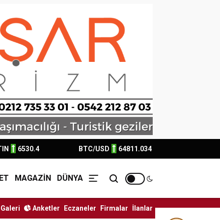
TIN
6530.4
BTC/USD
64811.034
ET
MAGAZİN
DÜNYA
Galeri
Anketler
Eczaneler
Firmalar
İlanlar