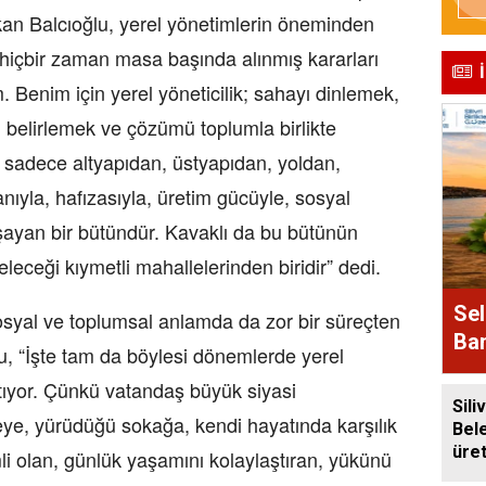
an Balcıoğlu, yerel yönetimlerin öneminden
 hiçbir zaman masa başında alınmış kararları
 Benim için yerel yöneticilik; sahayı dinlemek,
 belirlemek ve çözümü toplumla birlikte
y sadece altyapıdan, üstyapıdan, yoldan,
anıyla, hafızasıyla, üretim gücüyle, sosyal
şayan bir bütündür. Kavaklı da bu bütünün
eleceği kıymetli mahallelerinden biridir” dedi.
Sel
osyal ve toplumsal anlamda da zor bir süreçten
Bam
lu, “İşte tam da böylesi dönemlerde yerel
Alı
tıyor. Çünkü vatandaş büyük siyasi
Siliv
ye, yürüdüğü sokağa, kendi hayatında karşılık
Bel
üre
i olan, günlük yaşamını kolaylaştıran, yükünü
baly