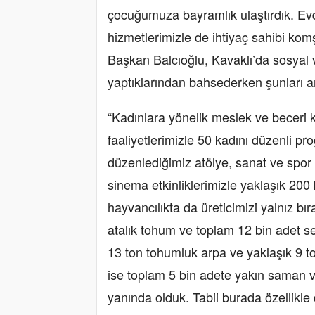
çocuğumuza bayramlık ulaştırdık. Ev
hizmetlerimizle de ihtiyaç sahibi kom
Başkan Balcıoğlu, Kavaklı’da sosyal v
yaptıklarından bahsederken şunları an
“Kadınlara yönelik meslek ve beceri k
faaliyetlerimizle 50 kadını düzenli pro
düzenlediğimiz atölye, sanat ve spor e
sinema etkinliklerimizle yaklaşık 20
hayvancılıkta da üreticimizi yalnız b
atalık tohum ve toplam 12 bin adet s
13 ton tohumluk arpa ve yaklaşık 9 t
ise toplam 5 bin adete yakın saman ve 
yanında olduk. Tabii burada özellikl