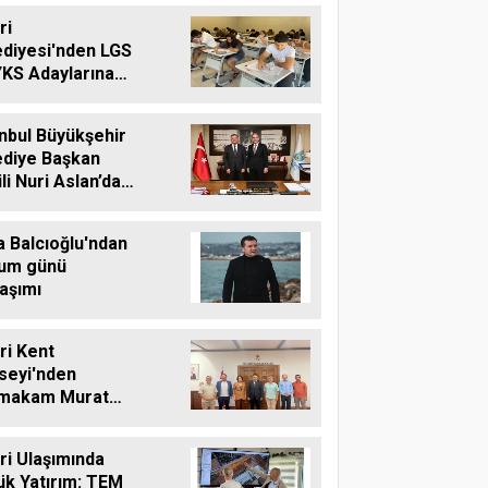
ri
ediyesi'nden LGS
YKS Adaylarına
tsiz Eğitim
teği
nbul Büyükşehir
ediye Başkan
li Nuri Aslan’dan
vri Belediyesine
aret
a Balcıoğlu'ndan
um günü
aşımı
vri Kent
seyi'nden
makam Murat
'e Hayırlı Olsun
reti
vri Ulaşımında
ük Yatırım: TEM