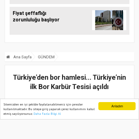
Fiyat şeffaflığı
zorunluluğu başlıyor
Ana Sayfa
GÜNDEM
Türkiye’den bor hamlesi... Türkiye’nin
ilk Bor Karbür Tesisi açıldı
19 Mart, 2023, Pazar 19:49
Sitemizden en iyi şekilde faydalanabilmeniz için çerezler
Anladım
kullanılmaktadır. Bu siteye giriş yaparak çerez kullanımını kabul
etmiş sayılıyorsunuz.
Daha Fazla Bilgi Al
Ana Sayfa
Web TV
Foto Galeri
Yazarlar
Güncelleme:
19 Mart, 2023, Pazar 19:49