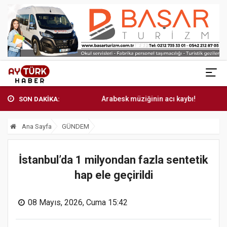
Arabesk müziğinin acı kaybı!
Arabesk
SON DAKİKA:
Ana Sayfa
GÜNDEM
İstanbul’da 1 milyondan fazla sentetik
hap ele geçirildi
08 Mayıs, 2026, Cuma 15:42