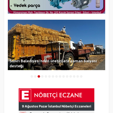
Silivri Belediyesi'nden üreticilere saman balyası
Sil
desteği
Ücr