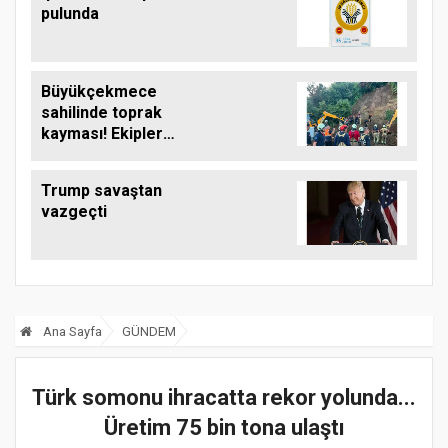
pulunda
Büyükçekmece
sahilinde toprak
kayması! Ekipler
çalışma başlattı
Trump savaştan
vazgeçti
Ana Sayfa
GÜNDEM
Türk somonu ihracatta rekor yolunda...
Üretim 75 bin tona ulaştı