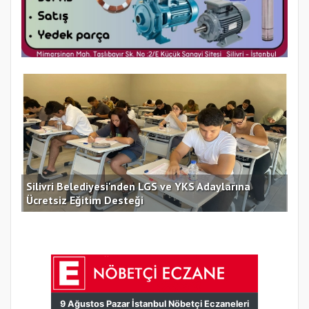
Silivri Belediyesi'nden LGS ve YKS Adaylarına
İst
Ücretsiz Eğitim Desteği
Asl