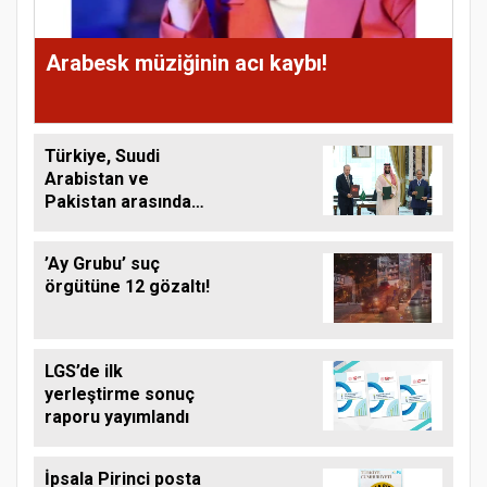
Arabesk müziğinin acı kaybı!
Türkiye, Suudi
Arabistan ve
Pakistan arasında
ortak savunma
anlaşması imzalandı
’Ay Grubu’ suç
örgütüne 12 gözaltı!
LGS’de ilk
yerleştirme sonuç
raporu yayımlandı
İpsala Pirinci posta