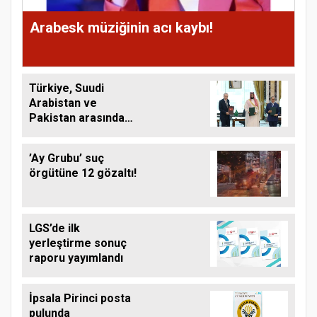
Arabesk müziğinin acı kaybı!
Türkiye, Suudi
Arabistan ve
Pakistan arasında
ortak savunma
anlaşması imzalandı
’Ay Grubu’ suç
örgütüne 12 gözaltı!
LGS’de ilk
yerleştirme sonuç
raporu yayımlandı
İpsala Pirinci posta
pulunda