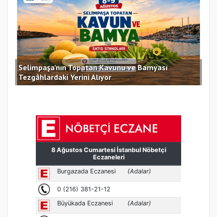
Selimpaşa’nın Topatan Kavunu ve Bamyası
Sil
Tezgâhlardaki Yerini Alıyor
des