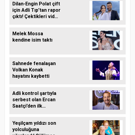
Dilan-Engin Polat çift
için Adli Tıp’tan rapor
çıktı! Çektikleri video
gündem olmuştu
Melek Mossa
kendine isim taktı
Sahnede fenalaşan
Volkan Konak
hayatını kaybetti
Adli kontrol şartıyla
serbest olan Ercan
Saatçi’den ilk
paylaşım
Yeşilçam yıldızı son
yolculuğuna