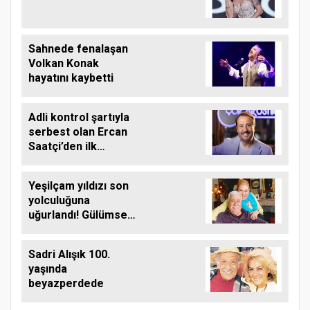
Sahnede fenalaşan
Volkan Konak
hayatını kaybetti
Adli kontrol şartıyla
serbest olan Ercan
Saatçi’den ilk
paylaşım
Yeşilçam yıldızı son
yolculuğuna
uğurlandı! Gülümser
Gülhan kimdir, eşi
kim?
Sadri Alışık 100.
yaşında
beyazperdede