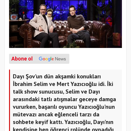
Abone ol
Dayı Şov’un dün akşamki konukları
İbrahim Selim ve Mert Yazıcıoğlu idi. İki
talk show sunucusu, Selim ve Dayı
arasındaki tatlı atışmalar geceye damga
vururken, başarılı oyuncu Yazıcıoğlu’nun
mütevazı ancak eğlenceli tarzı da
sohbete keyif kattı. Yazıcıoğlu, Dayı’nın
kendisine hep öğrenci rolünde oynadığı