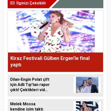
İlginizi Çekebilir
Kiraz Festivali Gülben Ergen’le final
yaptı
Dilan-Engin Polat çift
için Adli Tıp’tan rapor
çıktı! Çektikleri video
gündem olmuştu
Melek Mossa
kendine isim taktı