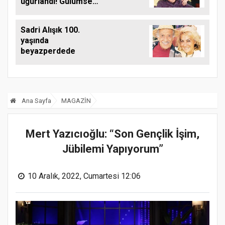
uğurlandı! Gülümser
Gülhan kimdir, eşi
kim?
Sadri Alışık 100.
yaşında
beyazperdede
Ana Sayfa
MAGAZİN
Mert Yazıcıoğlu: “Son Gençlik İşim,
Jübilemi Yapıyorum”
10 Aralık, 2022, Cumartesi 12:06