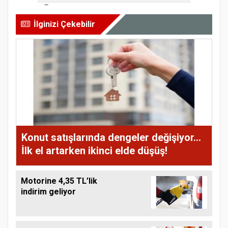
İlginizi Çekebilir
Konut satışlarında dengeler değişiyor...
İlk el artarken ikinci elde düşüş!
Motorine 4,35 TL’lik
indirim geliyor