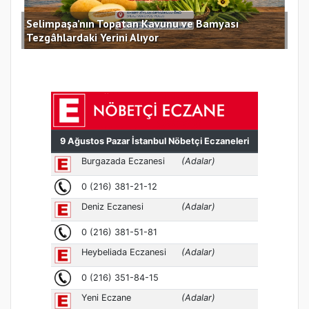
Selimpaşa’nın Topatan Kavunu ve Bamyası
Sil
Tezgâhlardaki Yerini Alıyor
des