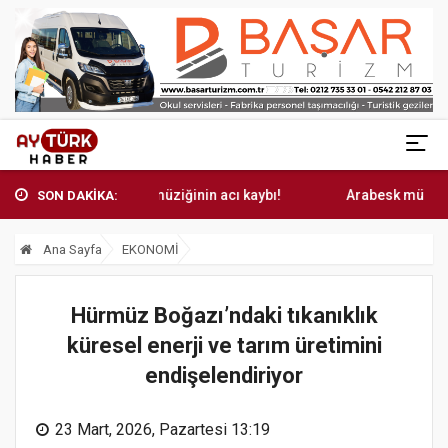
Arabesk müziğinin acı kaybı!
Arabesk müziğinin ac
SON DAKİKA:
Ana Sayfa
EKONOMİ
Hürmüz Boğazı’ndaki tıkanıklık
küresel enerji ve tarım üretimini
endişelendiriyor
23 Mart, 2026, Pazartesi 13:19