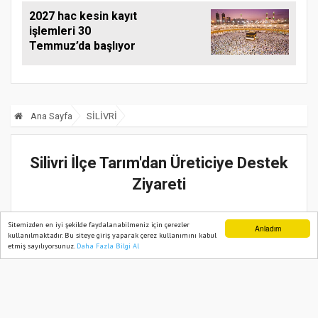
2027 hac kesin kayıt
işlemleri 30
Temmuz’da başlıyor
Ana Sayfa
SİLİVRİ
Silivri İlçe Tarım'dan Üreticiye Destek
Ziyareti
03 Temmuz, 2026, Cuma 12:58
Sitemizden en iyi şekilde faydalanabilmeniz için çerezler
Anladım
kullanılmaktadır. Bu siteye giriş yaparak çerez kullanımını kabul
etmiş sayılıyorsunuz.
Daha Fazla Bilgi Al
Ana Sayfa
Web TV
Foto Galeri
Yazarlar
Güncelleme:
03 Temmuz, 2026, Cuma 12:58