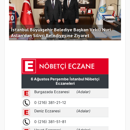
İstanbul Büyükşehir Belediye Başkan Vekili Nuri
Aslan’dan Silivri Belediyesine Ziyaret
Bor