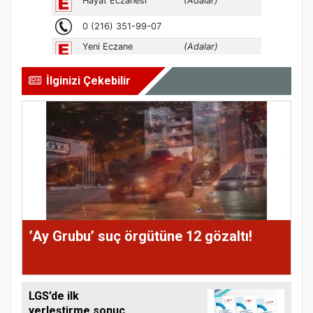
İlginizi Çekebilir
’Ay Grubu’ suç örgütüne 12 gözaltı!
LGS’de ilk
yerleştirme sonuç