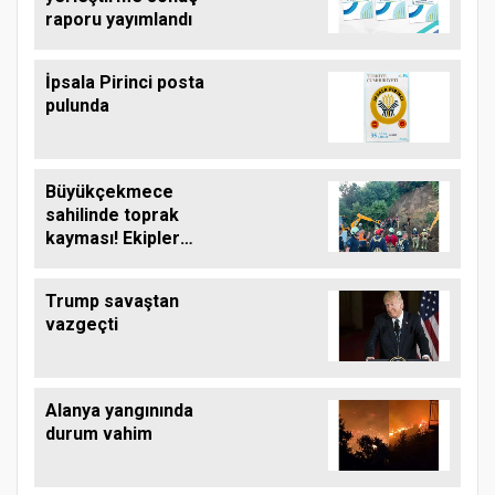
raporu yayımlandı
İpsala Pirinci posta
pulunda
Büyükçekmece
sahilinde toprak
kayması! Ekipler
çalışma başlattı
Trump savaştan
vazgeçti
Alanya yangınında
durum vahim