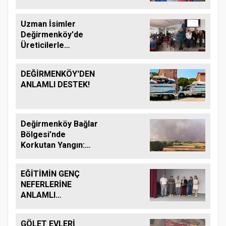
Uzman İsimler
Değirmenköy'de
Üreticilerle
Buluşuyor
DEĞİRMENKÖY'DEN
ANLAMLI DESTEK!
Değirmenköy Bağlar
Bölgesi’nde
Korkutan Yangın:
Helikopter ve Çok
Sayıda İtfaiye Ekibi
EĞİTİMİN GENÇ
Seferber Oldu
NEFERLERİNE
ANLAMLI
UĞURLAMA: SİLİVRİ
DEĞİRMENKÖY’DE
GÖLET EVLERİ