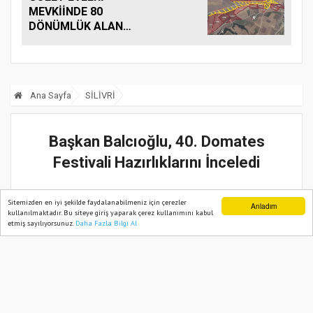
PLAKET GURURU!
MEVKİİNDE 80
DÖNÜMLÜK ALAN
MERA VASFINA
DÖNÜŞTÜRÜLDÜ
Ana Sayfa
SİLİVRİ
Başkan Balcıoğlu, 40. Domates
Festivali Hazırlıklarını İnceledi
12 Ağustos, 2024, Pazartesi 21:58
Sitemizden en iyi şekilde faydalanabilmeniz için çerezler
Anladım
kullanılmaktadır. Bu siteye giriş yaparak çerez kullanımını kabul
etmiş sayılıyorsunuz.
Daha Fazla Bilgi Al
Ana Sayfa
Web TV
Foto Galeri
Yazarlar
Güncelleme:
12 Ağustos, 2024, Pazartesi 21:58