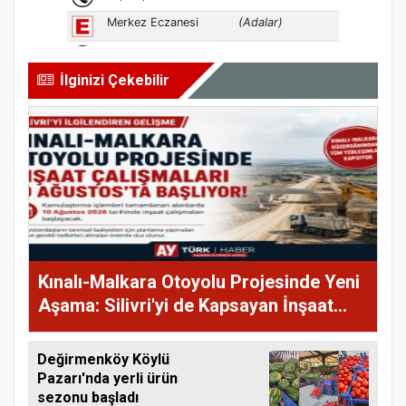
İlginizi Çekebilir
Kınalı-Malkara Otoyolu Projesinde Yeni
Aşama: Silivri'yi de Kapsayan İnşaat
Çalışmaları 10 Ağustos'ta Başlıyor
Değirmenköy Köylü
Pazarı'nda yerli ürün
sezonu başladı