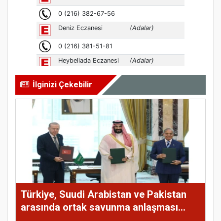
İlginizi Çekebilir
Türkiye, Suudi Arabistan ve Pakistan
arasında ortak savunma anlaşması
imzalandı