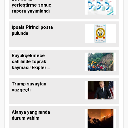
yerleştirme sonuç
raporu yayımlandı
İpsala Pirinci posta
pulunda
Büyükçekmece
sahilinde toprak
kayması! Ekipler
çalışma başlattı
Trump savaştan
vazgeçti
Alanya yangınında
durum vahim