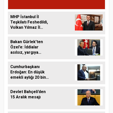
MHP İstanbul İl
Teşkilatı Feshedildi,
Volkan Yılmaz İl
Başkanı Oldu
Bakan Gürlek’ten
Özel’e: İddialar
asılsız, yargıya
taşıyorum
Cumhurbaşkanı
Erdoğan: En düşük
emekli aylığı 20 bin
TL oluyor... Suriye
istikrar ülkesine
Devlet Bahçeli’den
dönüşecek
15 Aralık mesajı