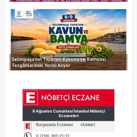
Selimpaşa’nın Topatan Kavunu ve Bamyası
Sil
Tezgâhlardaki Yerini Alıyor
des