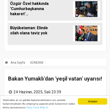
Özgür Özel hakkında
’Cumhurbaşkanına
hakaret’
soruşturması
başlatıldı
Büyükataman: Elinde
silah olana taviz yok
Ana Sayfa
GÜNDEM
Bakan Yumaklı’dan ’yeşil vatan’ uyarısı!
24 Haziran, 2025, Salı 23:39
Sitemizden en iyi şekilde faydalanabilmeniz için çerezler
Anladım
Güncelleme:
25 Haziran, 2025, Çarşamba 00:04
kullanılmaktadır. Bu siteye giriş yaparak çerez kullanımını kabul
etmiş sayılıyorsunuz.
Daha Fazla Bilgi Al
Ana Sayfa
Web TV
Foto Galeri
Yazarlar