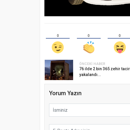
0
0
0
ÖNCEKI HABER
76 ilde 2 bin 365 zehir tacir
yakalandı...
Yorum Yazın