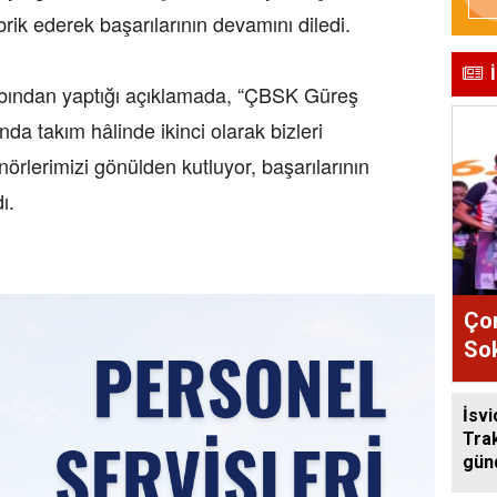
brik ederek başarılarının devamını diledi.
bından yaptığı açıklamada, “ÇBSK Güreş
da takım hâlinde ikinci olarak bizleri
nörlerimizi gönülden kutluyor, başarılarının
ı.
Çor
So
erd
İsvi
Tra
gün