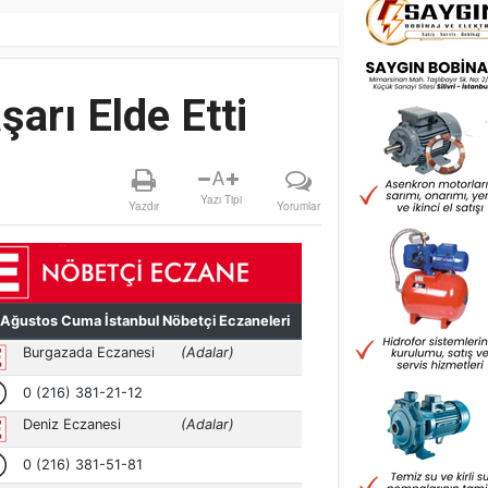
arı Elde Etti
A
Yazı Tipi
Yazdır
Yorumlar