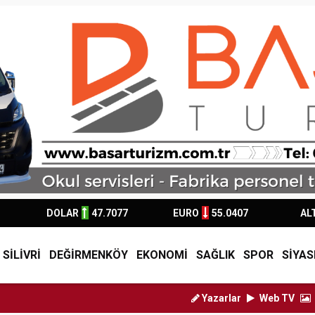
DOLAR
47.7077
EURO
55.0407
AL
SİLİVRİ
DEĞİRMENKÖY
EKONOMİ
SAĞLIK
SPOR
SİYAS
Yazarlar
Web TV