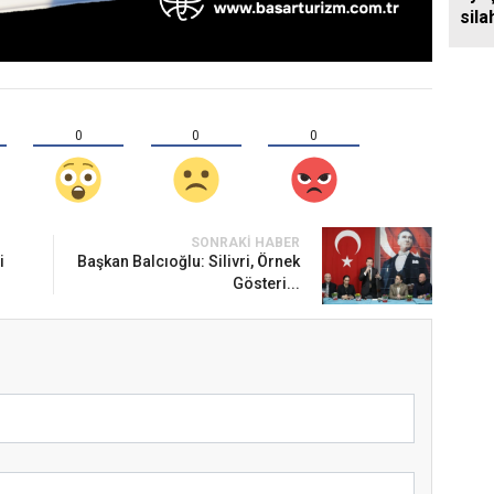
sila
0
0
0
SONRAKI HABER
i
Başkan Balcıoğlu: Silivri, Örnek
Gösteri...