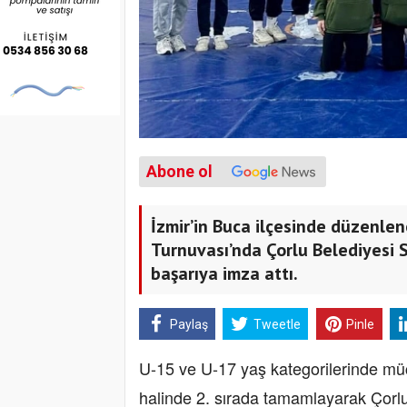
Abone ol
İzmir’in Buca ilçesinde düzenl
Turnuvası’nda Çorlu Belediyesi 
başarıya imza attı.
Paylaş
Tweetle
Pinle
U-15 ve U-17 yaş kategorilerinde mü
halinde 2. sırada tamamlayarak Çorlu