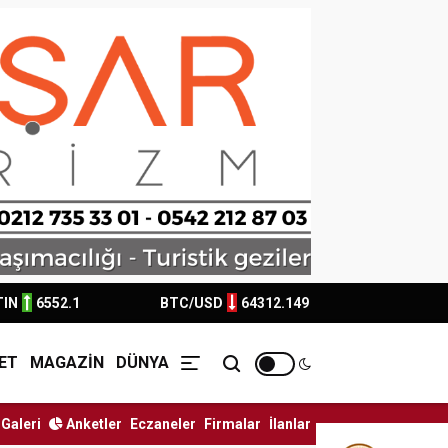
TIN
6552.1
BTC/USD
64312.149
ET
MAGAZİN
DÜNYA
Galeri
Anketler
Eczaneler
Firmalar
İlanlar