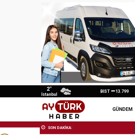
2°
BIST
13.799
İstanbul
GÜNDEM
SON DAKİKA: