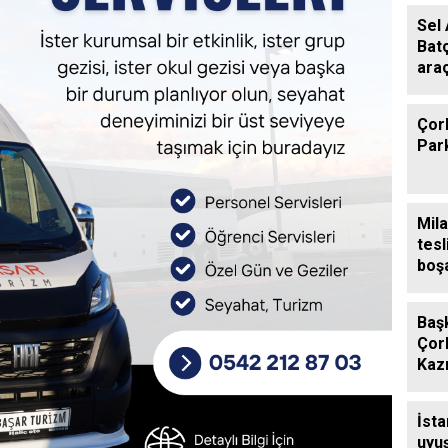
Sel 
Batç
araç
göm
Çorl
Park
Mila
tesl
boşa
Başk
Çorl
Kazı
İsta
uyu