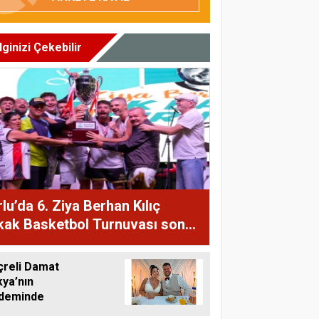
İlginizi Çekebilir
lu’da 6. Ziya Berhan Kılıç
kak Basketbol Turnuvası sona
i
çreli Damat
kya’nın
deminde