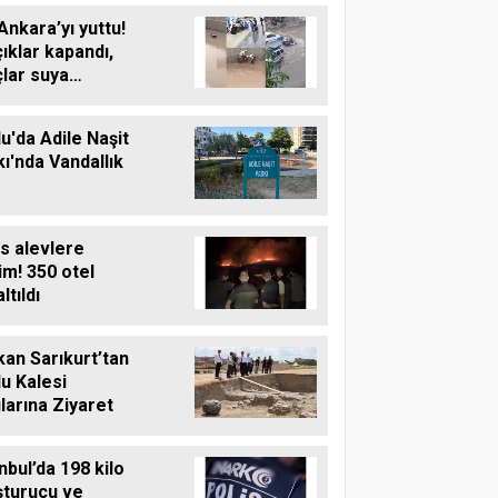
Ankara’yı yuttu!
ıklar kapandı,
lar suya
üldü
u'da Adile Naşit
ı'nda Vandallık
s alevlere
im! 350 otel
ltıldı
an Sarıkurt’tan
u Kalesi
larına Ziyaret
nbul’da 198 kilo
şturucu ve