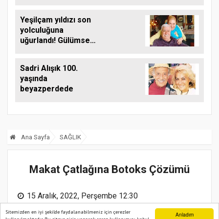
paylaşım
Yeşilçam yıldızı son
yolculuğuna
uğurlandı! Gülümser
Gülhan kimdir, eşi
kim?
Sadri Alışık 100.
yaşında
beyazperdede
Ana Sayfa
SAĞLIK
Makat Çatlağına Botoks Çözümü
15 Aralık, 2022, Perşembe 12:30
Sitemizden en iyi şekilde faydalanabilmeniz için çerezler
Anladım