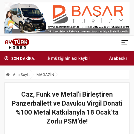
Arabesk müziğinin acı kaybı!
Arabesk müziğinin a
SON DAKİKA:
Ana Sayfa
MAGAZİN
Caz, Funk ve Metal’i Birleştiren
Panzerballett ve Davulcu Virgil Donati
%100 Metal Katkılarıyla 18 Ocak’ta
Zorlu PSM’de!