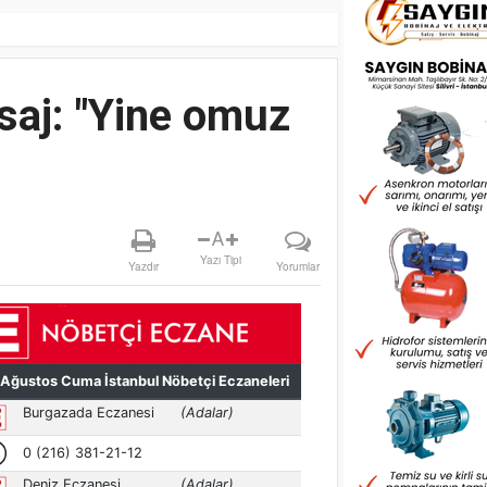
saj: "Yine omuz
A
Yazı Tipi
Yazdır
Yorumlar