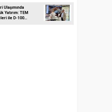
reti
vri Ulaşımında
ük Yatırım: TEM
leri ile D-100
ına Çift Şeritli
 Müjdesi