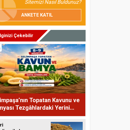
Sitemizi Nasıl Buldunuz?
ANKETE KATIL
İlginizi Çekebilir
impaşa’nın Topatan Kavunu ve
yası Tezgâhlardaki Yerini
yor
ri