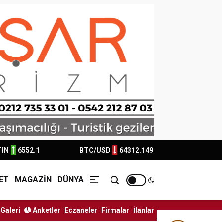
TIN
6552.1
BTC/USD
64312.149
ET
MAGAZİN
DÜNYA
Galeri
Anketler
Eczaneler
Firmalar
İlanlar