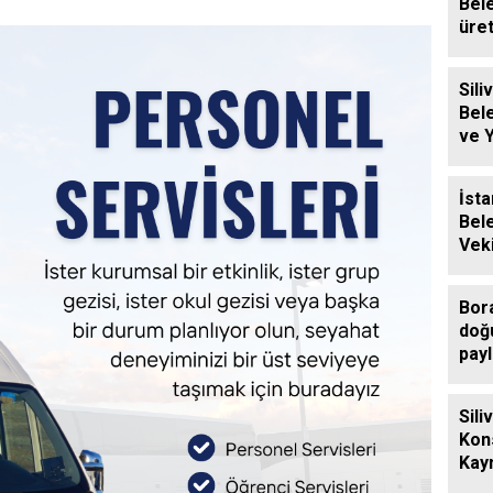
Bel
üre
baly
Siliv
Bel
ve 
Ücre
Des
İsta
Bel
Veki
Sili
Ziy
Bor
doğ
payl
Sili
Kon
Kay
Eren