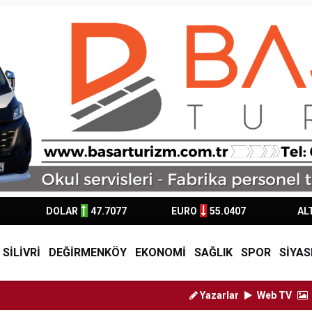
DOLAR
47.7077
EURO
55.0407
AL
SİLİVRİ
DEĞİRMENKÖY
EKONOMİ
SAĞLIK
SPOR
SİYAS
Yazarlar
Web TV