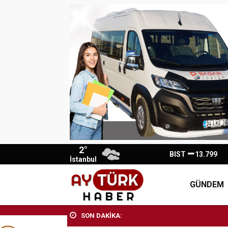
2°
BIST
13.799
İstanbul
GÜNDEM
SON DAKİKA: