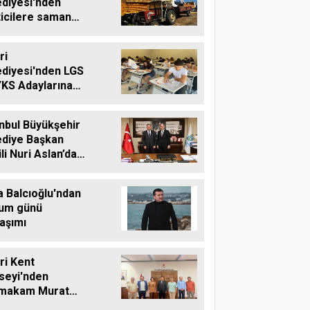
ediyesi'nden
ticilere saman
ası desteği
ri
ediyesi'nden LGS
YKS Adaylarına
tsiz Eğitim
teği
nbul Büyükşehir
ediye Başkan
li Nuri Aslan’dan
vri Belediyesine
aret
a Balcıoğlu'ndan
um günü
aşımı
vri Kent
seyi'nden
makam Murat
'e Hayırlı Olsun