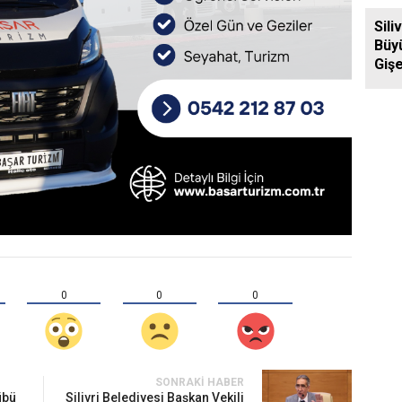
Ziya
Sili
Büy
Gişe
Aras
Yol
0
0
0
SONRAKI HABER
übü
Silivri Belediyesi Başkan Vekili