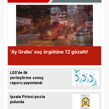
’Ay Grubu’ suç örgütüne 12 gözaltı!
LGS’de ilk
yerleştirme sonuç
raporu yayımlandı
İpsala Pirinci posta
pulunda