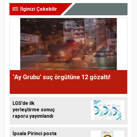
İlginizi Çekebilir
’Ay Grubu’ suç örgütüne 12 gözaltı!
LGS’de ilk
yerleştirme sonuç
raporu yayımlandı
İpsala Pirinci posta