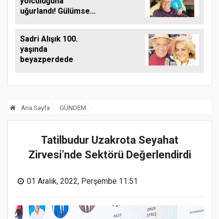
yolculuğuna
uğurlandı! Gülümser
Gülhan kimdir, eşi
kim?
Sadri Alışık 100.
yaşında
beyazperdede
Ana Sayfa
GÜNDEM
Tatilbudur Uzakrota Seyahat
Zirvesi’nde Sektörü Değerlendirdi
01 Aralık, 2022, Perşembe 11:51