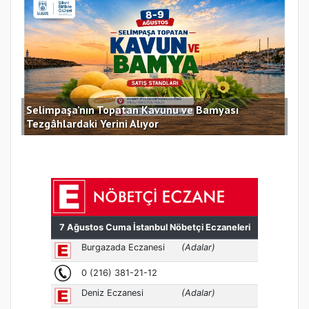
Selimpaşa’nın Topatan Kavunu ve Bamyası
Sil
Tezgâhlardaki Yerini Alıyor
des