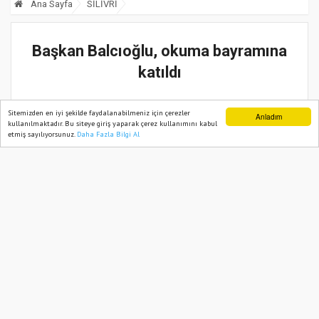
Ana Sayfa
SİLİVRİ
Başkan Balcıoğlu, okuma bayramına
katıldı
26 Mayıs, 2025, Pazartesi 11:21
Sitemizden en iyi şekilde faydalanabilmeniz için çerezler
Anladım
kullanılmaktadır. Bu siteye giriş yaparak çerez kullanımını kabul
etmiş sayılıyorsunuz.
Daha Fazla Bilgi Al
Ana Sayfa
Web TV
Foto Galeri
Yazarlar
Güncelleme:
26 Mayıs, 2025, Pazartesi 11:21