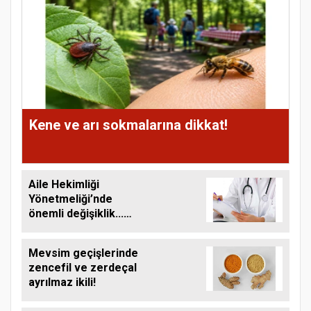
Kene ve arı sokmalarına dikkat!
Aile Hekimliği
Yönetmeliği’nde
önemli değişiklik...
Online muayene
dönemi!
Mevsim geçişlerinde
zencefil ve zerdeçal
ayrılmaz ikili!