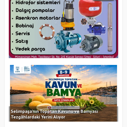
Selimpaşa’nın Topatan Kavunu ve Bamyası
Sil
Tezgâhlardaki Yerini Alıyor
des