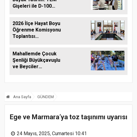
Gişeleri ile D-100
Arasına Çift Şeritli
Yol Müjdesi
2026 İlçe Hayat Boyu
Öğrenme Komisyonu
Toplantısı
Gerçekleştirildi
Mahallemde Çocuk
Şenliği Büyükçavuşlu
ve Beyciler
Mahallelerinde
Coşkuyla
Gerçekleştirildi
Ana Sayfa
GÜNDEM
Ege ve Marmara’ya toz taşınımı uyarısı
24 Mayıs, 2025, Cumartesi 10:41