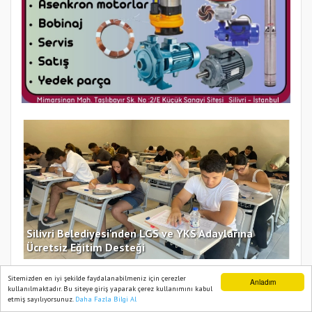
İstanbul Büyükşehir Belediye Başkan Vekili Nuri
Aslan’dan Silivri Belediyesine Ziyaret
Bor
Sitemizden en iyi şekilde faydalanabilmeniz için çerezler
Anladım
kullanılmaktadır. Bu siteye giriş yaparak çerez kullanımını kabul
etmiş sayılıyorsunuz.
Daha Fazla Bilgi Al
Ana Sayfa
Web TV
Foto Galeri
Yazarlar