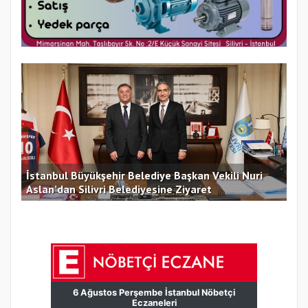
İstanbul Büyükşehir Belediye Başkan Vekili Nuri
Aslan’dan Silivri Belediyesine Ziyaret
Bor