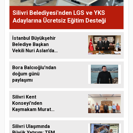
Silivri Belediyesi'nden LGS ve YKS
Adaylarına Ücretsiz Eğitim Desteği
İstanbul Büyükşehir
Belediye Başkan
Vekili Nuri Aslan’dan
Silivri Belediyesine
Ziyaret
Bora Balcıoğlu'ndan
doğum günü
paylaşımı
Silivri Kent
Konseyi'nden
Kaymakam Murat
Eren'e Hayırlı Olsun
Ziyareti
Silivri Ulaşımında
Büyük Yatırım: TEM