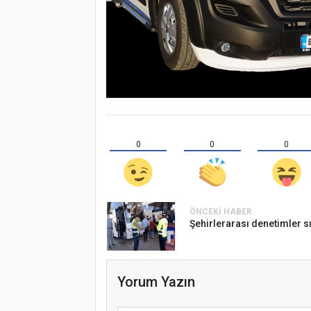
0
0
0
ÖNCEKI HABER
Şehirlerarası denetimler sı
Yorum Yazın