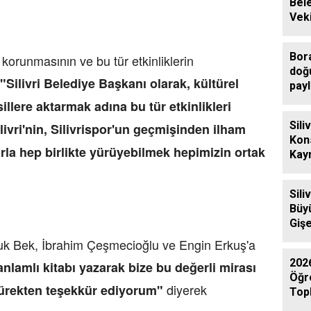
Bel
Veki
Sili
Ziy
Bor
n korunmasının ve bu tür etkinliklerin
doğ
"Silivri Belediye Başkanı olarak, kültürel
payl
llere aktarmak adına bu tür etkinlikleri
Sili
vri'nin, Silivrispor'un geçmişinden ilham
Kon
rla hep birlikte yürüyebilmek hepimizin ortak
Kay
Eren
Ziya
Sili
Büy
Gişe
Aras
fuk Bek, İbrahim Çeşmecioğlu ve Engin Erkuş'a
Yol
202
nlamlı kitabı yazarak bize bu değerli mirası
Öğr
diyerek
yürekten teşekkür ediyorum"
Topl
Gerç