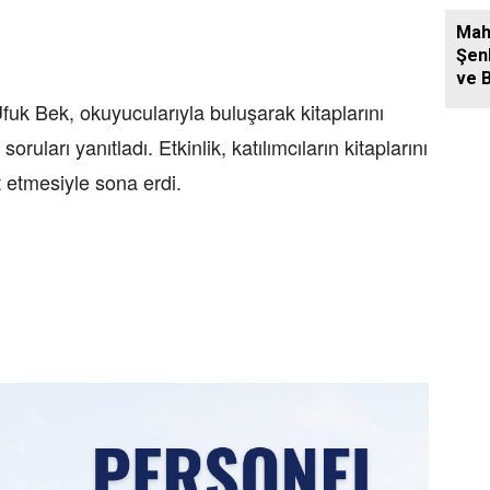
Mah
Şen
ve B
Mah
Ufuk Bek, okuyucularıyla buluşarak kitaplarını
Coş
soruları yanıtladı. Etkinlik, katılımcıların kitaplarını
Gerç
 etmesiyle sona erdi.