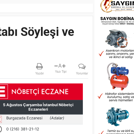
tabı Söyleşi ve
A
Yazı Tipi
Yazdır
Yorumlar