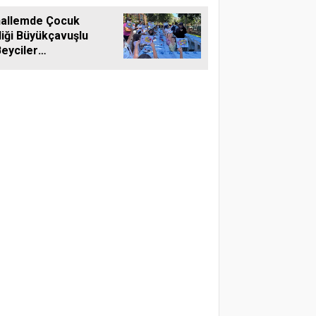
allemde Çocuk
liği Büyükçavuşlu
eyciler
allelerinde
kuyla
ekleştirildi