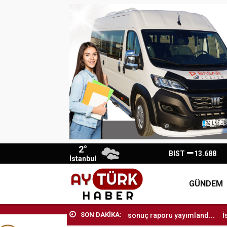
2°
BIST
13.688
İstanbul
GÜNDEM
SON DAKİKA:
..
LGS’de ilk yerleştirme sonuç raporu yayımland...
İstanbul Büyük