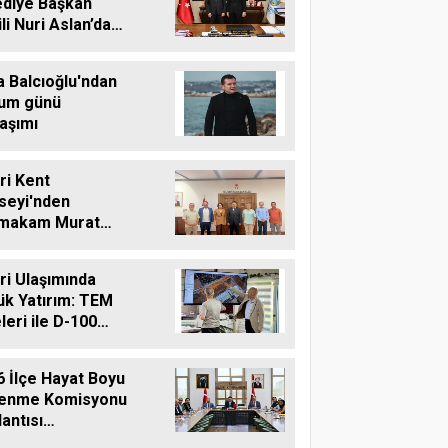
ediye Başkan
li Nuri Aslan’dan
vri Belediyesine
aret
a Balcıoğlu'ndan
um günü
aşımı
vri Kent
seyi'nden
makam Murat
'e Hayırlı Olsun
reti
vri Ulaşımında
ük Yatırım: TEM
leri ile D-100
ına Çift Şeritli
 Müjdesi
6 İlçe Hayat Boyu
enme Komisyonu
antısı
ekleştirildi