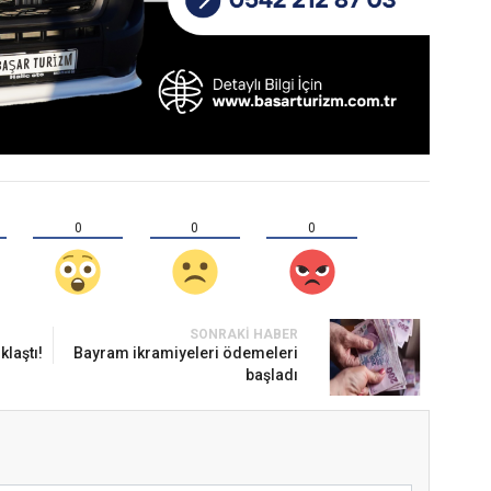
0
0
0
SONRAKI HABER
klaştı!
Bayram ikramiyeleri ödemeleri
başladı