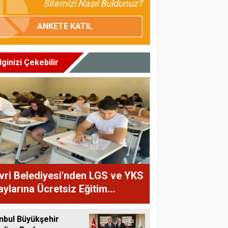
Sitemizi Nasıl Buldunuz?
ANKETE KATIL
İlginizi Çekebilir
ivri Belediyesi'nden LGS ve YKS
ylarına Ücretsiz Eğitim
teği
nbul Büyükşehir