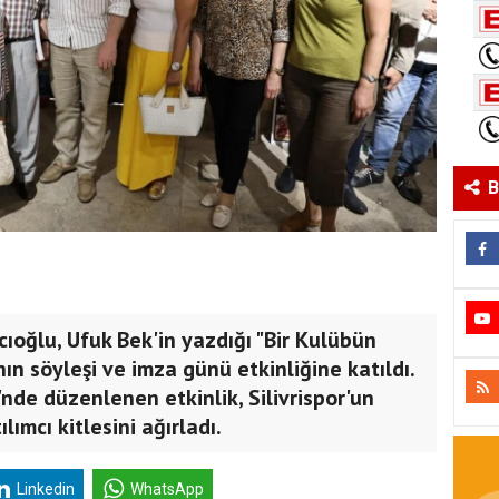
B
cıoğlu, Ufuk Bek'in yazdığı "Bir Kulübün
nın söyleşi ve imza günü etkinliğine katıldı.
'nde düzenlenen etkinlik, Silivrispor'un
ılımcı kitlesini ağırladı.
Linkedin
WhatsApp