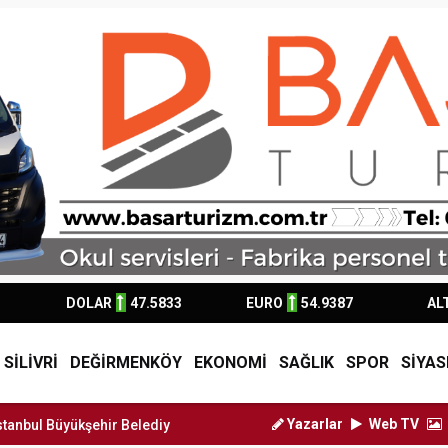
DOLAR
47.5833
EURO
54.9387
AL
SİLİVRİ
DEĞİRMENKÖY
EKONOMİ
SAĞLIK
SPOR
SİYAS
Yazarlar
Web TV
şehir Belediye Başkan Vekili Nu...
Silivri Belediyesi'nden LG