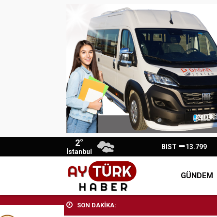
2°
BIST
13.799
İstanbul
GÜNDEM
SON DAKİKA: