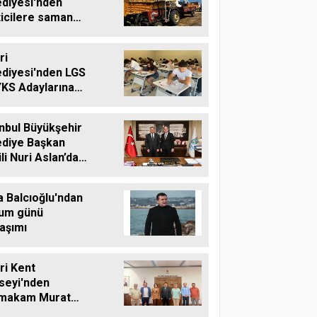
ediyesi'nden
ticilere saman
ası desteği
ri
ediyesi'nden LGS
YKS Adaylarına
tsiz Eğitim
teği
nbul Büyükşehir
ediye Başkan
li Nuri Aslan’dan
vri Belediyesine
aret
a Balcıoğlu'ndan
um günü
aşımı
vri Kent
seyi'nden
makam Murat
'e Hayırlı Olsun