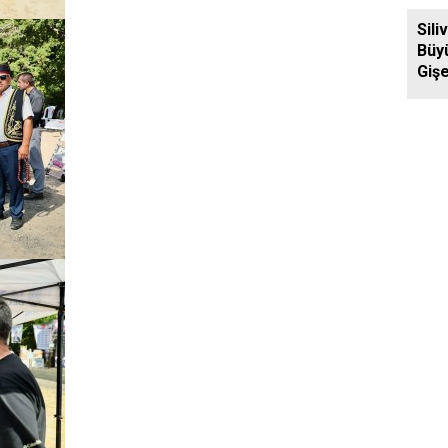
Ziya
Sili
Büy
Gişe
Aras
Yol