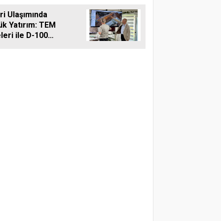
reti
vri Ulaşımında
ük Yatırım: TEM
leri ile D-100
ına Çift Şeritli
 Müjdesi