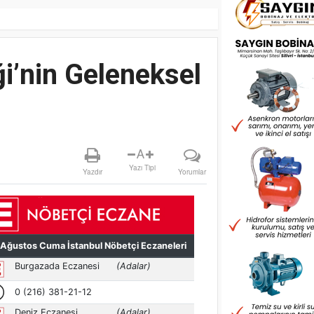
ği’nin Geleneksel
A
Yazı Tipi
Yazdır
Yorumlar