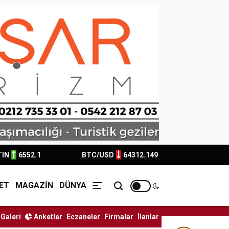
TIN
6552.1
BTC/USD
64312.149
ET
MAGAZİN
DÜNYA
Galeri
Anketler
Eczaneler
Firmalar
İlanlar