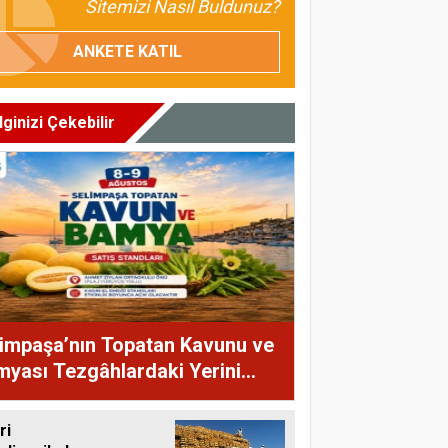
Sitemizi Nasıl Buldunuz?
ANKETE KATIL
İlginizi Çekebilir
impaşa’nın Topatan Kavunu ve
yası Tezgâhlardaki Yerini
yor
ri