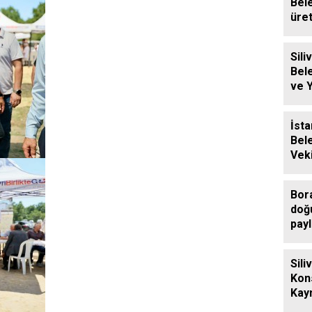
Bel
üre
baly
Siliv
Bel
ve 
Ücre
Des
İsta
Bel
Veki
Sili
Ziy
Bor
doğ
payl
Sili
Kon
Kay
Eren