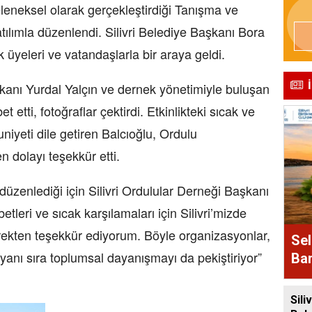
geleneksel olarak gerçekleştirdiği Tanışma ve
ılımla düzenlendi. Silivri Belediye Başkanı Bora
k üyeleri ve vatandaşlarla bir araya geldi.
şkanı Yurdal Yalçın ve dernek yönetimiyle buluşan
etti, fotoğraflar çektirdi. Etkinlikteki sıcak ve
eti dile getiren Balcıoğlu, Ordulu
n dolayı teşekkür etti.
düzenlediği için Silivri Ordulular Derneği Başkanı
tleri ve sıcak karşılamaları için Silivri’mizde
ekten teşekkür ediyorum. Böyle organizasyonlar,
Sel
yanı sıra toplumsal dayanışmayı da pekiştiriyor”
Bam
Alı
Siliv