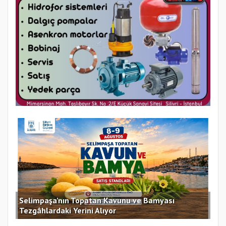
Selimpaşa’nın Topatan Kavunu ve Bamyası
Sil
Tezgâhlardaki Yerini Alıyor
des