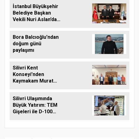
Desteği
İstanbul Büyükşehir
Belediye Başkan
Vekili Nuri Aslan’dan
Silivri Belediyesine
Ziyaret
Bora Balcıoğlu'ndan
doğum günü
paylaşımı
Silivri Kent
Konseyi'nden
Kaymakam Murat
Eren'e Hayırlı Olsun
Ziyareti
Silivri Ulaşımında
Büyük Yatırım: TEM
Gişeleri ile D-100
Arasına Çift Şeritli
Yol Müjdesi