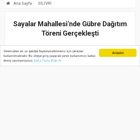
Ana Sayfa
SİLİVRİ
Sayalar Mahallesi’nde Gübre Dağıtım
Töreni Gerçekleşti
16 Nisan, 2025, Çarşamba 23:13
Sitemizden en iyi şekilde faydalanabilmeniz için çerezler
Anladım
kullanılmaktadır. Bu siteye giriş yaparak çerez kullanımını kabul
etmiş sayılıyorsunuz.
Daha Fazla Bilgi Al
Ana Sayfa
Web TV
Foto Galeri
Yazarlar
Güncelleme:
16 Nisan, 2025, Çarşamba 23:13