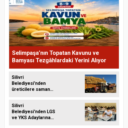
Selimpaşa’nın Topatan Kavunu ve
Bamyası Tezgâhlardaki Yerini Alıyor
Silivri
Belediyesi'nden
üreticilere saman
balyası desteği
Silivri
Belediyesi'nden LGS
ve YKS Adaylarına
Ücretsiz Eğitim