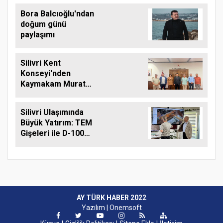
Ziyaret
Bora Balcıoğlu'ndan
doğum günü
paylaşımı
Silivri Kent
Konseyi'nden
Kaymakam Murat
Eren'e Hayırlı Olsun
Ziyareti
Silivri Ulaşımında
Büyük Yatırım: TEM
Gişeleri ile D-100
Arasına Çift Şeritli
Yol Müjdesi
AY TÜRK HABER 2022
Yazılım |
Onemsoft