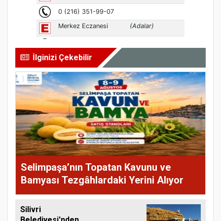
İlginizi Çekebilir
Selimpaşa’nın Topatan Kavunu ve
Bamyası Tezgâhlardaki Yerini Alıyor
Silivri
Belediyesi'nden