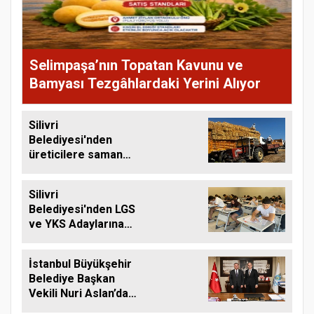
Selimpaşa’nın Topatan Kavunu ve
Bamyası Tezgâhlardaki Yerini Alıyor
Silivri
Belediyesi'nden
üreticilere saman
balyası desteği
Silivri
Belediyesi'nden LGS
ve YKS Adaylarına
Ücretsiz Eğitim
Desteği
İstanbul Büyükşehir
Belediye Başkan
Vekili Nuri Aslan’dan
Silivri Belediyesine