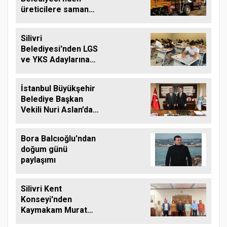
üreticilere saman
balyası desteği
Silivri
Belediyesi'nden LGS
ve YKS Adaylarına
Ücretsiz Eğitim
Desteği
İstanbul Büyükşehir
Belediye Başkan
Vekili Nuri Aslan’dan
Silivri Belediyesine
Ziyaret
Bora Balcıoğlu'ndan
doğum günü
paylaşımı
Silivri Kent
Konseyi'nden
Kaymakam Murat
Eren'e Hayırlı Olsun