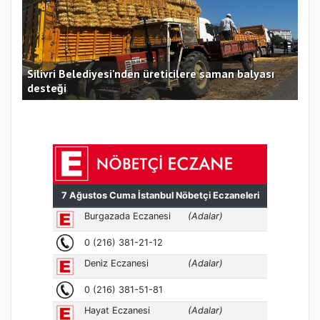
Silivri Belediyesi'nden LGS ve YKS Adaylarına
İst
Ücretsiz Eğitim Desteği
Asl