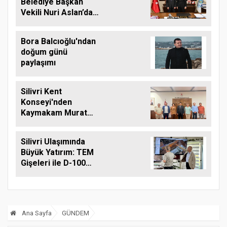
Belediye Başkan
Vekili Nuri Aslan’dan
Silivri Belediyesine
Ziyaret
Bora Balcıoğlu'ndan
doğum günü
paylaşımı
Silivri Kent
Konseyi'nden
Kaymakam Murat
Eren'e Hayırlı Olsun
Ziyareti
Silivri Ulaşımında
Büyük Yatırım: TEM
Gişeleri ile D-100
Arasına Çift Şeritli
Yol Müjdesi
Ana Sayfa
GÜNDEM