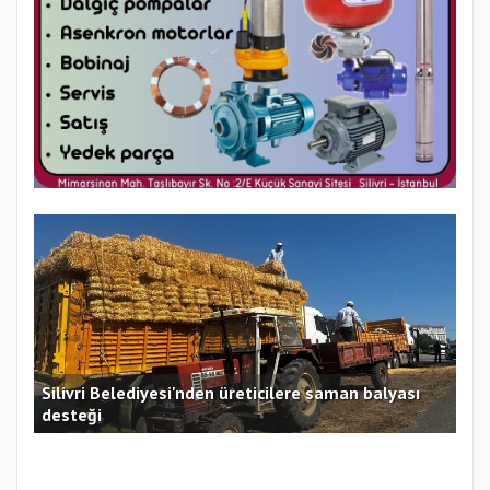
Silivri Belediyesi'nden üreticilere saman balyası
Sil
desteği
Ücr