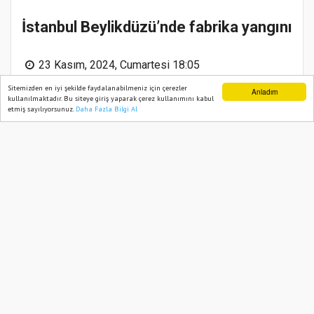
İstanbul Beylikdüzü’nde fabrika yangını
23 Kasım, 2024, Cumartesi 18:05
Sitemizden en iyi şekilde faydalanabilmeniz için çerezler
Anladım
Güncelleme:
23 Kasım, 2024, Cumartesi 18:06
kullanılmaktadır. Bu siteye giriş yaparak çerez kullanımını kabul
etmiş sayılıyorsunuz.
Daha Fazla Bilgi Al
Ana Sayfa
Web TV
Foto Galeri
Yazarlar
Abone ol