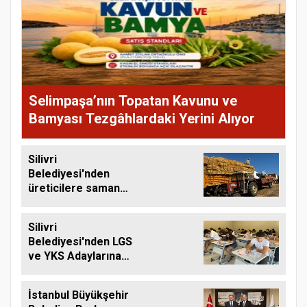
Selimpaşa’nın Topatan Kavunu ve
Bamyası Tezgâhlardaki Yerini Alıyor
Silivri
Belediyesi'nden
üreticilere saman
balyası desteği
Silivri
Belediyesi'nden LGS
ve YKS Adaylarına
Ücretsiz Eğitim
Desteği
İstanbul Büyükşehir