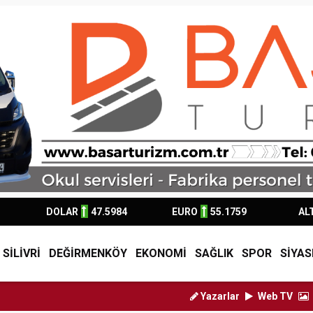
DOLAR
47.5984
EURO
55.1759
AL
SİLİVRİ
DEĞİRMENKÖY
EKONOMİ
SAĞLIK
SPOR
SİYAS
Yazarlar
Web TV