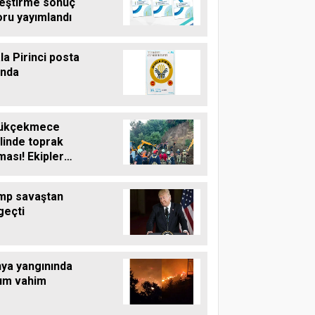
leştirme sonuç
oru yayımlandı
la Pirinci posta
unda
ükçekmece
linde toprak
ası! Ekipler
şma başlattı
mp savaştan
geçti
nya yangınında
um vahim