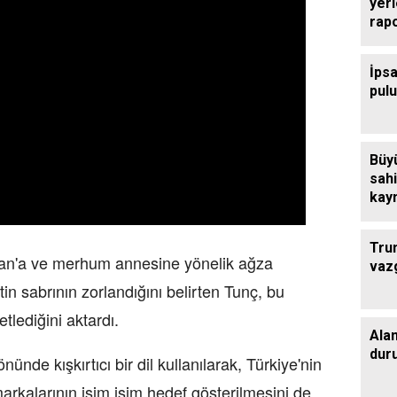
yer
rap
İpsa
pul
Büy
sahi
kaym
çalı
Tru
n'a ve merhum annesine yönelik ağza
vaz
in sabrının zorlandığını belirten Tunç, bu
etlediğini aktardı.
Ala
dur
nde kışkırtıcı bir dil kullanılarak, Türkiye'nin
kalarının isim isim hedef gösterilmesini de