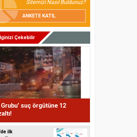
Sitemizi Nasıl Buldunuz?
ANKETE KATIL
İlginizi Çekebilir
 Grubu’ suç örgütüne 12
altı!
de ilk