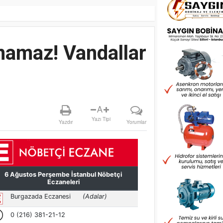
namaz! Vandallar
A
Yazı Tipi
Yazdır
Yorumlar