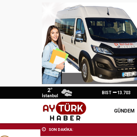
2°
BIST
13.703
İstanbul
GÜNDEM
SON DAKİKA: