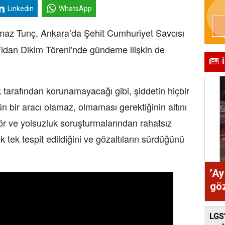
Linkedin
WhatsApp
maz Tunç, Ankara’da Şehit Cumhuriyet Savcısı
dan Dikim Töreni'nde gündeme ilişkin de
 tarafından korunamayacağı gibi, şiddetin hiçbir
bir aracı olamaz, olmaması gerektiğinin altını
ör ve yolsuzluk soruşturmalarından rahatsız
k tek tespit edildiğini ve gözaltıların sürdüğünü
’Ay
göz
LGS’