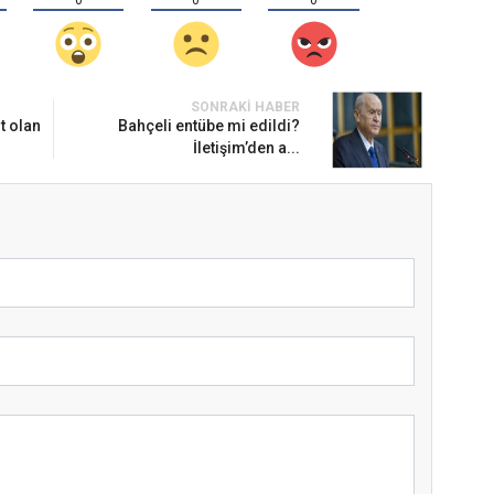
0
0
0
SONRAKI HABER
t olan
Bahçeli entübe mi edildi?
İletişim’den a...