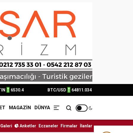
TIN
6530.4
BTC/USD
64811.034
ET
MAGAZİN
DÜNYA
Galeri
Anketler
Eczaneler
Firmalar
İlanlar