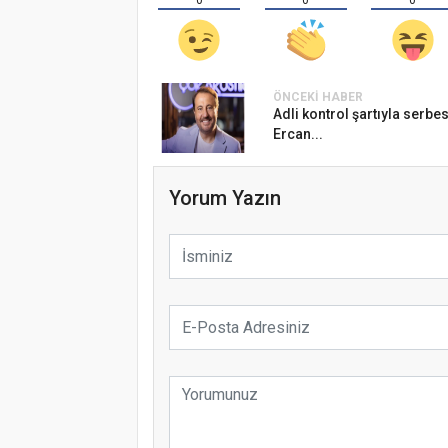
0
0
0
ÖNCEKI HABER
Adli kontrol şartıyla serbes
Ercan...
Yorum Yazın