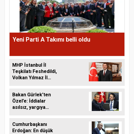
Yeni Parti A Takımı belli oldu
MHP İstanbul İl
Teşkilatı Feshedildi,
Volkan Yılmaz İl
Başkanı Oldu
Bakan Gürlek’ten
Özel’e: İddialar
asılsız, yargıya
taşıyorum
Cumhurbaşkanı
Erdoğan: En düşük