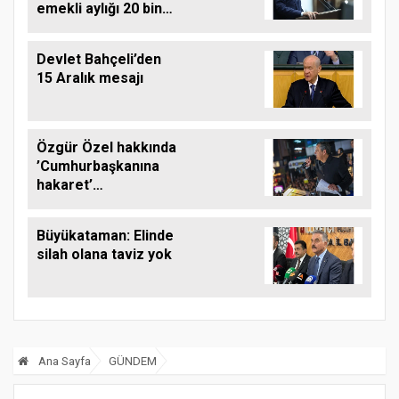
emekli aylığı 20 bin
TL oluyor... Suriye
istikrar ülkesine
Devlet Bahçeli’den
dönüşecek
15 Aralık mesajı
Özgür Özel hakkında
’Cumhurbaşkanına
hakaret’
soruşturması
başlatıldı
Büyükataman: Elinde
silah olana taviz yok
Ana Sayfa
GÜNDEM