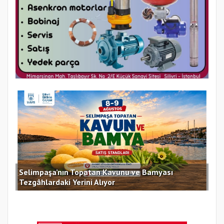
Selimpaşa’nın Topatan Kavunu ve Bamyası
Sil
Tezgâhlardaki Yerini Alıyor
des