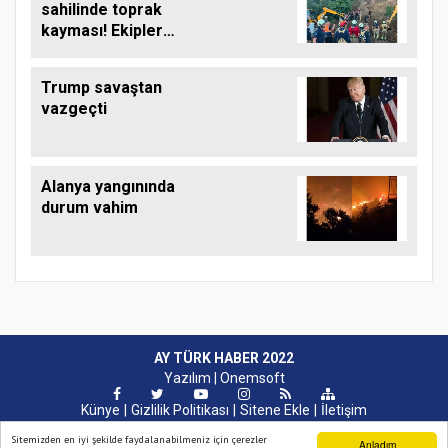
sahilinde toprak
kayması! Ekipler
çalışma başlattı
Trump savaştan
vazgeçti
Alanya yangınında
durum vahim
AY TÜRK HABER 2022
Yazılım |
Onemsoft
Künye
Gizlilik Politikası
Sitene Ekle
İletişim
Sitemizden en iyi şekilde faydalanabilmeniz için çerezler
Anladım