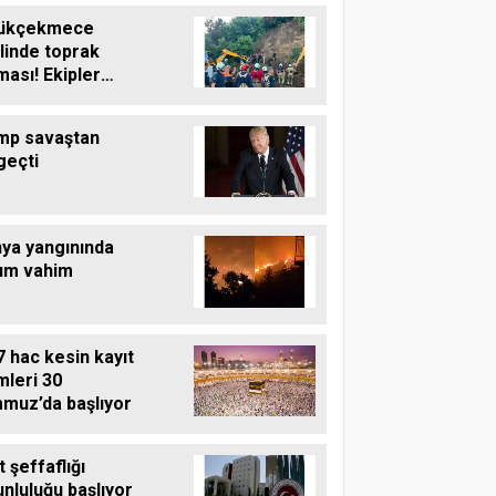
ükçekmece
linde toprak
ası! Ekipler
şma başlattı
mp savaştan
geçti
nya yangınında
um vahim
 hac kesin kayıt
mleri 30
muz’da başlıyor
t şeffaflığı
nluluğu başlıyor