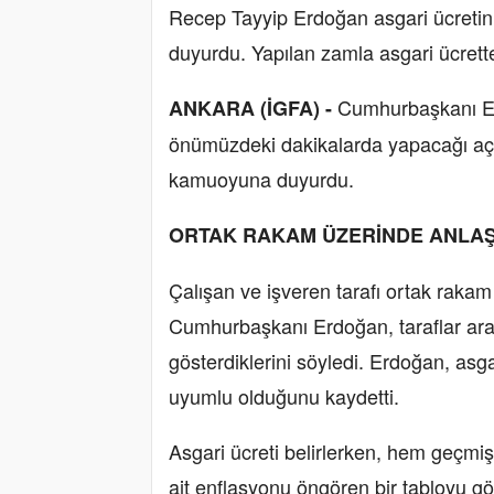
Recep Tayyip Erdoğan asgari ücretin 2
duyurdu. Yapılan zamla asgari ücrette 
Cumhurbaşkanı Er
ANKARA (İGFA) -
önümüzdeki dakikalarda yapacağı açık
kamuoyuna duyurdu.
ORTAK RAKAM ÜZERİNDE ANLAŞ
Çalışan ve işveren tarafı ortak raka
Cumhurbaşkanı Erdoğan, taraflar ara
gösterdiklerini söyledi. Erdoğan, as
uyumlu olduğunu kaydetti.
Asgari ücreti belirlerken, hem geçmiş
ait enflasyonu öngören bir tabloyu g