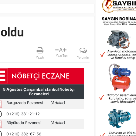
 oldu
A
Yazı Tipi
Yazdır
Yorumlar