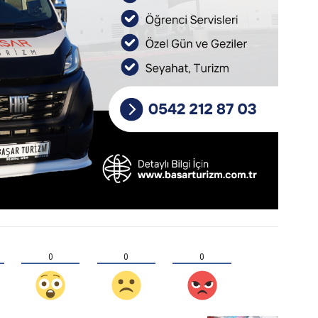
0
0
0