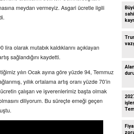
asına meydan vermeyiz. Asgari ücretle ilgili
Büy
sahi
i.
kaym
çalı
Tru
vaz
0 lira olarak mutabık kaldıklarını açıklayan
rtış sağlandığını kaydetti.
Ala
çtiğimiz yılın Ocak ayına göre yüzde 94, Temmuz
dur
ğlanmış, yıllık ortalama artış oranı yüzde 70’in
 ücretin çalışan ve işverenlerimiz başta olmak
2027
ı olmasını diliyorum. Bu süreçte emeği geçen
işle
Tem
uştu.
Fiya
zoru