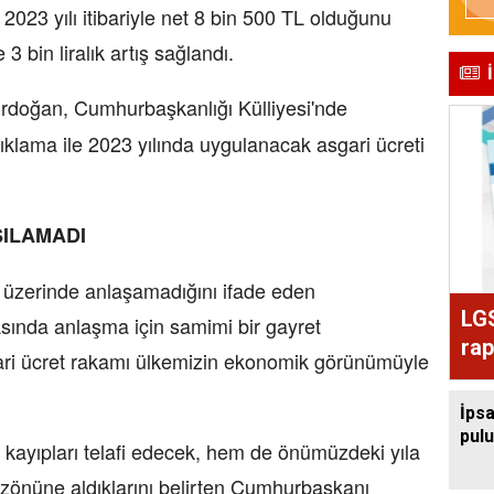
023 yılı itibariyle net 8 bin 500 TL olduğunu
3 bin liralık artış sağlandı.
doğan, Cumhurbaşkanlığı Külliyesi'nde
lama ile 2023 yılında uygulanacak asgari ücreti
ILAMADI
m üzerinde anlaşamadığını ifade eden
LGS
sında anlaşma için samimi bir gayret
rap
gari ücret rakamı ülkemizin ekonomik görünümüyle
İpsa
pul
 kayıpları telafi edecek, hem de önümüzdeki yıla
özönüne aldıklarını belirten Cumhurbaşkanı