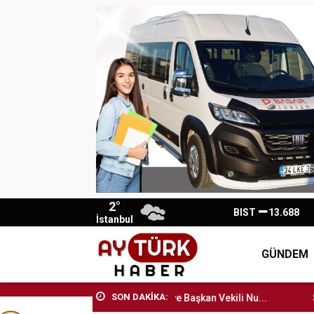
2°
BIST
13.688
İstanbul
GÜNDEM
SON DAKİKA:
tanbul Büyükşehir Belediye Başkan Vekili Nu...
Silivri Beled