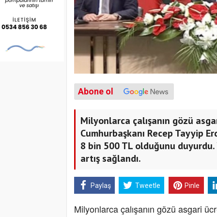
Abone ol
Milyonlarca çalışanın gözü asgar
Cumhurbaşkanı Recep Tayyip Erdo
8 bin 500 TL olduğunu duyurdu. Y
artış sağlandı.
Paylaş
Tweetle
Pinle
Milyonlarca çalışanın gözü asgari üc