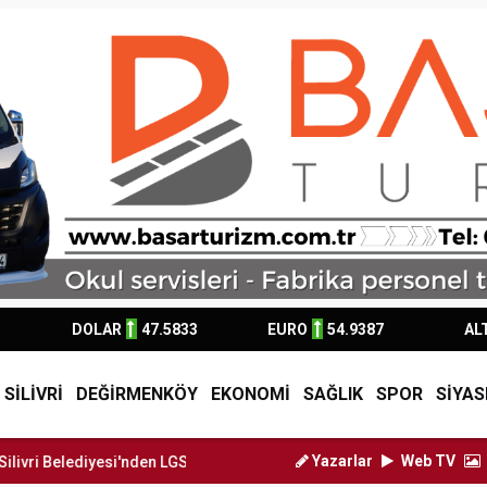
DOLAR
47.5833
EURO
54.9387
AL
SİLİVRİ
DEĞİRMENKÖY
EKONOMİ
SAĞLIK
SPOR
SİYAS
Yazarlar
Web TV
iyesi'nden LGS ve YKS Adaylarına...
LGS’de ilk yerleştirme sonuç rap