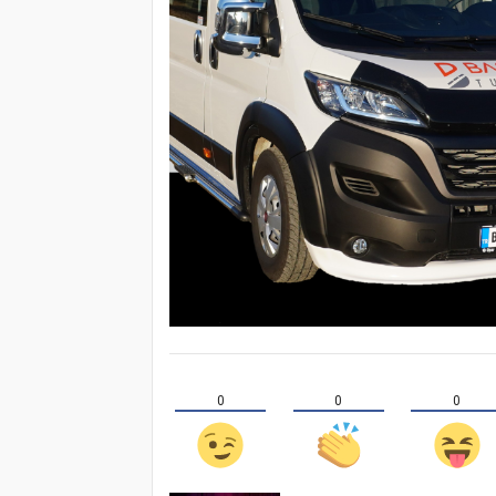
0
0
0