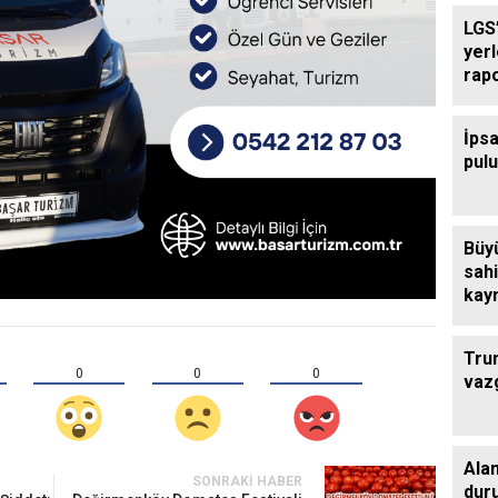
LGS’
yer
rap
İpsa
pul
Büy
sahi
kaym
çalı
Tru
0
0
0
vaz
Ala
SONRAKI HABER
dur