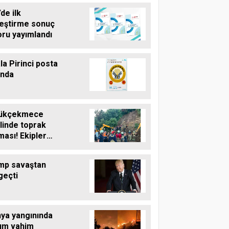
de ilk
leştirme sonuç
oru yayımlandı
la Pirinci posta
unda
ükçekmece
linde toprak
ası! Ekipler
şma başlattı
mp savaştan
geçti
nya yangınında
um vahim