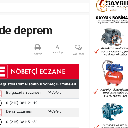
nde deprem
A
Yazı Tipi
Yazdır
Yorumlar