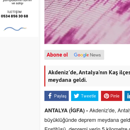
Abone ol
Akdeniz'de, Antalya'nın Kaş ilç
meydana geldi.
Paylaş
Tweetle
Pinle
Akdeniz'de, Antal
ANTALYA (İGFA) -
büyüklüğünde deprem meydana geldi.
Enstitüsü, depremi yerin 5 kilometre d