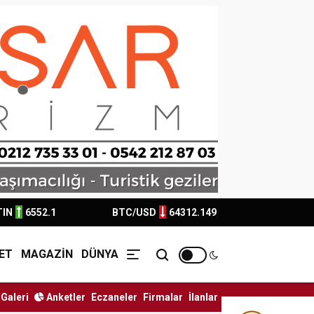
TIN
6552.1
BTC/USD
64312.149
ET
MAGAZİN
DÜNYA
Galeri
Anketler
Eczaneler
Firmalar
İlanlar