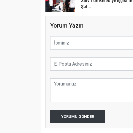
Silivri'de Belediye İşçisine
Şof...
Yorum Yazın
YORUMU GÖNDER