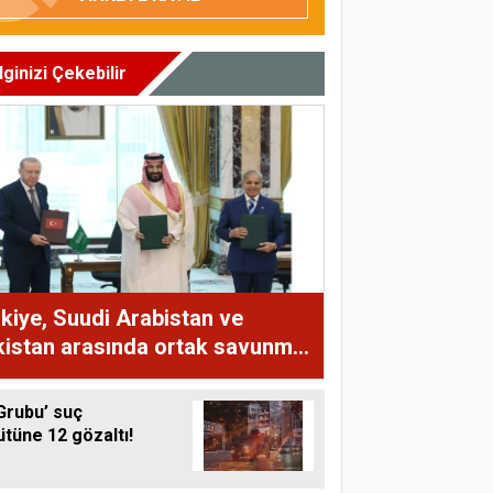
İlginizi Çekebilir
kiye, Suudi Arabistan ve
istan arasında ortak savunma
aşması imzalandı
Grubu’ suç
tüne 12 gözaltı!