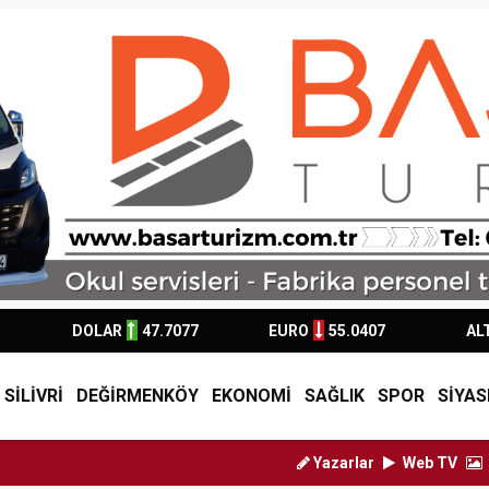
DOLAR
47.7077
EURO
55.0407
AL
SİLİVRİ
DEĞİRMENKÖY
EKONOMİ
SAĞLIK
SPOR
SİYAS
Yazarlar
Web TV