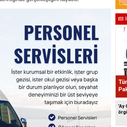
Tür
Pak
anl
’Ay 
örgü