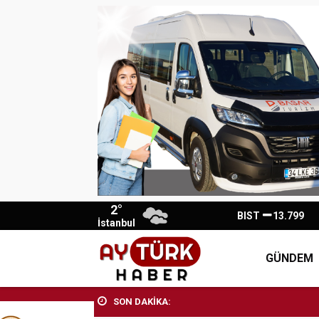
2°
BIST
13.799
İstanbul
GÜNDEM
SON DAKİKA: