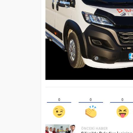
0
0
0
ÖNCEKI HABER