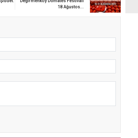
 Şiddet:
Değirmenköy Domates Festivali
18 Ağustos...