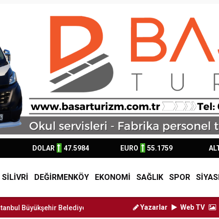
DOLAR
47.5984
EURO
55.1759
AL
SİLİVRİ
DEĞİRMENKÖY
EKONOMİ
SAĞLIK
SPOR
SİYAS
Yazarlar
Web TV
kşehir Belediye Başkan Vekili Nu...
Silivri Belediyesi'nden L