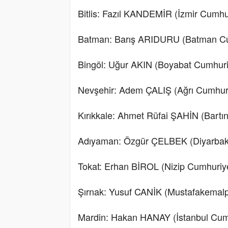
Bitlis: Fazıl KANDEMİR (İzmir Cumhur
Batman: Barış ARIDURU (Batman Cum
Bingöl: Uğur AKIN (Boyabat Cumhuri
Nevşehir: Adem ÇALIŞ (Ağrı Cumhuri
Kırıkkale: Ahmet Rüfai ŞAHİN (Bartı
Adıyaman: Özgür ÇELBEK (Diyarbakır
Tokat: Erhan BİROL (Nizip Cumhuriye
Şırnak: Yusuf CANİK (Mustafakemalp
Mardin: Hakan HANAY (İstanbul Cumh