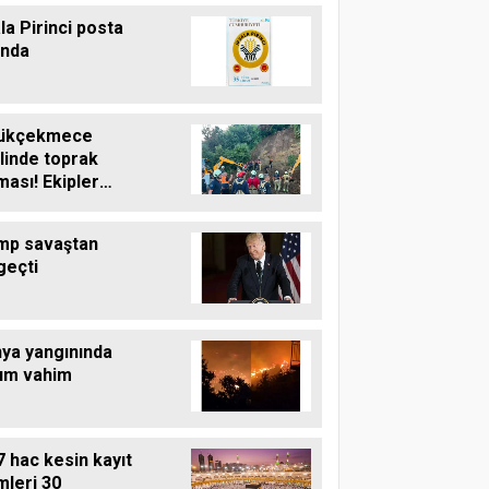
la Pirinci posta
unda
ükçekmece
linde toprak
ası! Ekipler
şma başlattı
mp savaştan
geçti
nya yangınında
um vahim
 hac kesin kayıt
mleri 30