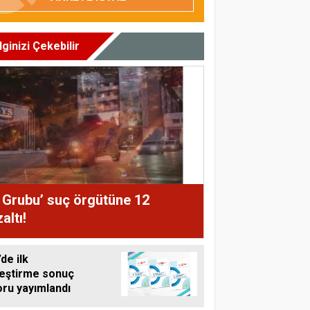
İlginizi Çekebilir
 Grubu’ suç örgütüne 12
altı!
de ilk
leştirme sonuç
oru yayımlandı