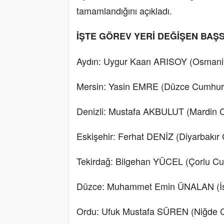
tamamlandığını açıkladı.
İŞTE GÖREV YERİ DEĞİŞEN BAŞ
Aydın: Uygur Kaan ARISOY (Osmaniy
Mersin: Yasin EMRE (Düzce Cumhuriy
Denizli: Mustafa AKBULUT (Mardin C
Eskişehir: Ferhat DENİZ (Diyarbakır 
Tekirdağ: Bilgehan YÜCEL (Çorlu Cu
Düzce: Muhammet Emin ÜNALAN (İsk
Ordu: Ufuk Mustafa SÜREN (Niğde C