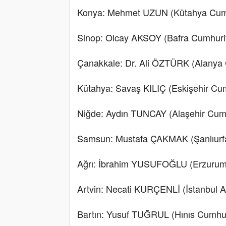
Konya: Mehmet UZUN (Kütahya Cumhu
Sinop: Olcay AKSOY (Bafra Cumhuriy
Çanakkale: Dr. Ali ÖZTÜRK (Alanya 
Kütahya: Savaş KILIÇ (Eskişehir Cum
Niğde: Aydın TUNCAY (Alaşehir Cumh
Samsun: Mustafa ÇAKMAK (Şanlıurfa
Ağrı: İbrahim YUSUFOĞLU (Erzurum 
Artvin: Necati KURÇENLİ (İstanbul A
Bartın: Yusuf TUĞRUL (Hınıs Cumhur