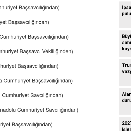
riyet Başsavcılığından)
İpsa
pul
et Başsavcılığından)
Cumhuriyet Başsavcılığından)
Büy
sahi
kaym
huriyet Başsavcı Vekilliğinden)
çalı
uriyet Başsavcılığından)
Tru
vaz
 Cumhuriyet Başsavcılığından)
Cumhuriyet Savcılığından)
Ala
dur
nadolu Cumhuriyet Savcılığından)
iyet Başsavcılığından)
2027
işle