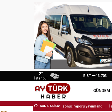
2°
BIST
13.703
İstanbul
GÜNDEM
SON DAKİKA:
..
LGS’de ilk yerleştirme sonuç raporu yayımland...
İstanbul Büyü