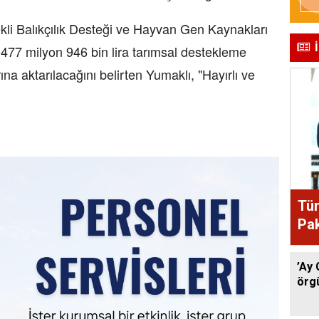
li Balıkçılık Desteği ve Hayvan Gen Kaynakları
477 milyon 946 bin lira tarımsal destekleme
na aktarılacağını belirten Yumaklı, "Hayırlı ve
Tür
Pak
anl
’Ay 
örgü