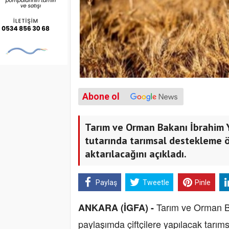
Abone ol
Tarım ve Orman Bakanı İbrahim Y
tutarında tarımsal destekleme ö
aktarılacağını açıkladı.
Paylaş
Tweetle
Pinle
Tarım ve Orman Ba
ANKARA (İGFA) -
paylaşımda çiftçilere yapılacak tarıms