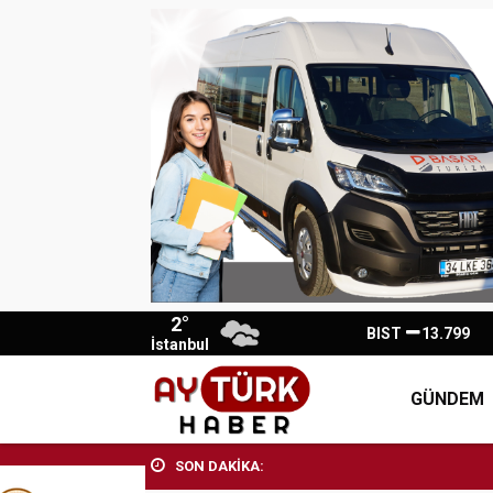
2°
BIST
13.799
İstanbul
GÜNDEM
SON DAKİKA: