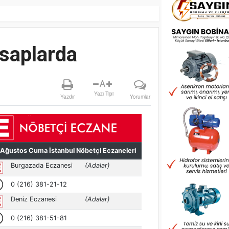
esaplarda
A
Yazı Tipi
Yazdır
Yorumlar