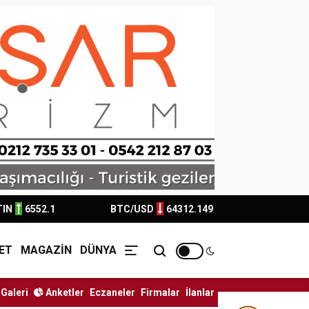
TIN
6552.1
BTC/USD
64312.149
ET
MAGAZİN
DÜNYA
Galeri
Anketler
Eczaneler
Firmalar
İlanlar