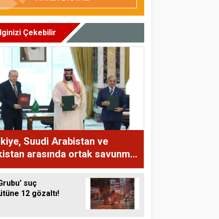
İlginizi Çekebilir
kiye, Suudi Arabistan ve
istan arasında ortak savunma
aşması imzalandı
Grubu’ suç
tüne 12 gözaltı!