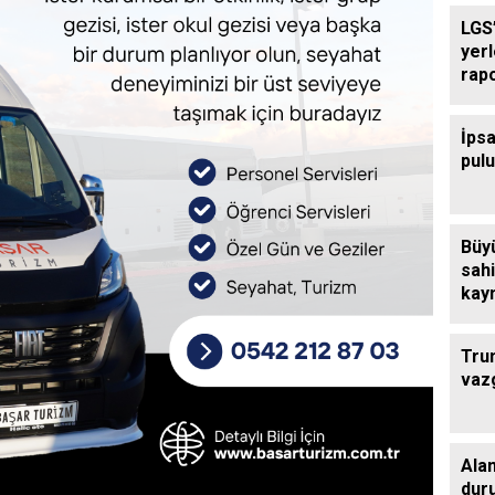
LGS’
yer
rap
İpsa
pul
Büy
sahi
kaym
çalı
Tru
vaz
Ala
dur