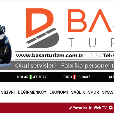
DOLAR
47.7077
EURO
55.0407
AL
SİLİVRİ
DEĞİRMENKÖY
EKONOMİ
SAĞLIK
SPOR
SİYAS
Yazarlar
Web TV