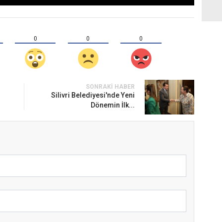
0
0
0
SONRAKI HABER
Silivri Belediyesi'nde Yeni
Dönemin İlk...