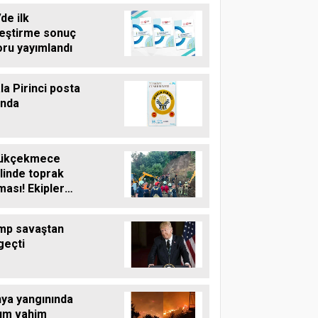
de ilk
leştirme sonuç
oru yayımlandı
la Pirinci posta
unda
ükçekmece
linde toprak
ası! Ekipler
şma başlattı
mp savaştan
geçti
nya yangınında
um vahim