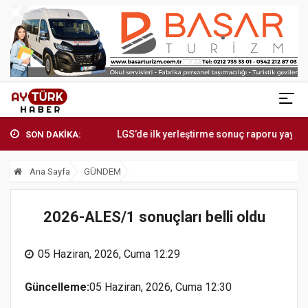
daylarına...
LGS’de ilk yerleştirme sonuç raporu yayımland...
İst
SON DAKİKA:
Ana Sayfa
GÜNDEM
2026-ALES/1 sonuçları belli oldu
05 Haziran, 2026, Cuma 12:29
Güncelleme:
05 Haziran, 2026, Cuma 12:30