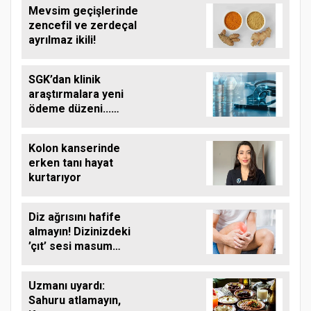
Mevsim geçişlerinde
zencefil ve zerdeçal
ayrılmaz ikili!
SGK’dan klinik
araştırmalara yeni
ödeme düzeni...
Finansman kapsamı
genişletildi
Kolon kanserinde
erken tanı hayat
kurtarıyor
Diz ağrısını hafife
almayın! Dizinizdeki
’çıt’ sesi masum
olmayabilir
Uzmanı uyardı:
Sahuru atlamayın,