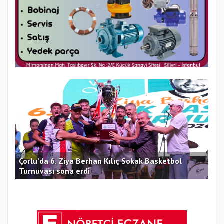
Çorlu’da 6. Ziya Berhan Kılıç Sokak Basketbol
Sil
Turnuvası sona erdi
Hay