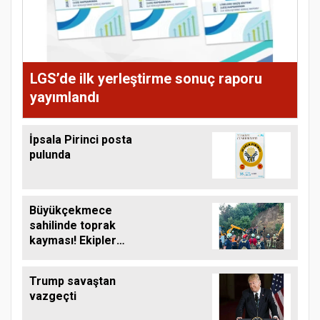
LGS’de ilk yerleştirme sonuç raporu
yayımlandı
İpsala Pirinci posta
pulunda
Büyükçekmece
sahilinde toprak
kayması! Ekipler
çalışma başlattı
Trump savaştan
vazgeçti