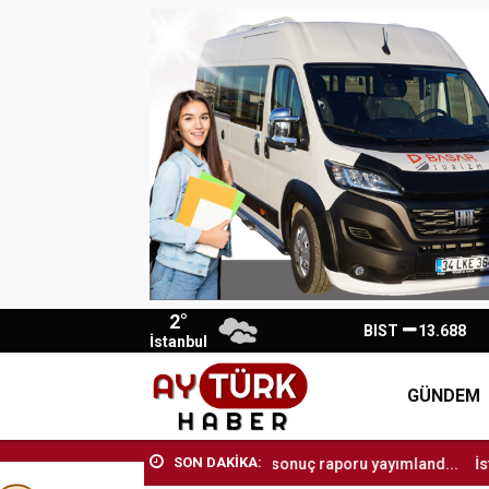
2°
BIST
13.688
İstanbul
GÜNDEM
SON DAKİKA:
.
LGS’de ilk yerleştirme sonuç raporu yayımland...
İstanbul Büyük