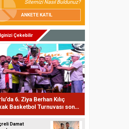
Sitemizi Nasıl Buldunuz?
ANKETE KATIL
İlginizi Çekebilir
lu’da 6. Ziya Berhan Kılıç
kak Basketbol Turnuvası sona
i
çreli Damat