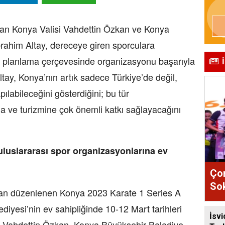
tılan Konya Valisi Vahdettin Özkan ve Konya
rahim Altay, dereceye giren sporculara
n planlama çerçevesinde organizasyonu başarıyla
ay, Konya’nın artık sadece Türkiye’de değil,
ılabileceğini gösterdiğini; bu tür
na ve turizmine çok önemli katkı sağlayacağını
luslararası spor organizasyonlarına ev
Çor
So
dan düzenlenen Konya 2023 Karate 1 Series A
erd
iyesi’nin ev sahipliğinde 10-12 Mart tarihleri
İsvi
isi Vahdettin Özkan, Konya Büyükşehir Belediye