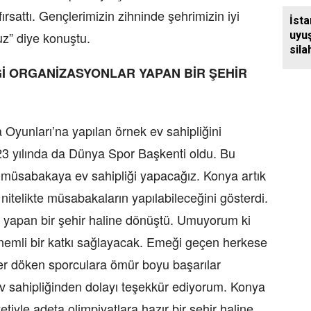
fırsattı. Gençlerimizin zihninde şehrimizin iyi
İsta
uyu
z” diye konuştu.
sila
Ğİ ORGANİZASYONLAR YAPAN BİR ŞEHİR
 Oyunları’na yapılan örnek ev sahipliğini
3 yılında da Dünya Spor Başkenti oldu. Bu
 müsabakaya ev sahipliği yapacağız. Konya artık
itelikte müsabakaların yapılabileceğini gösterdi.
ar yapan bir şehir haline dönüştü. Umuyorum ki
önemli bir katkı sağlayacak. Emeği geçen herkese
r döken sporculara ömür boyu başarılar
ev sahipliğinden dolayı teşekkür ediyorum. Konya
yetiyle adeta olimpiyatlara hazır bir şehir haline