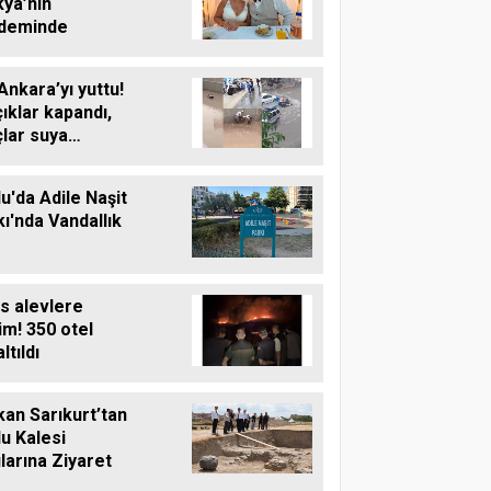
kya’nın
deminde
Ankara’yı yuttu!
ıklar kapandı,
lar suya
üldü
u'da Adile Naşit
ı'nda Vandallık
s alevlere
im! 350 otel
ltıldı
an Sarıkurt’tan
u Kalesi
larına Ziyaret