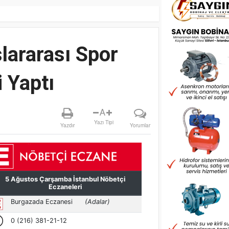
lararası Spor
 Yaptı
A
Yazı Tipi
Yazdır
Yorumlar