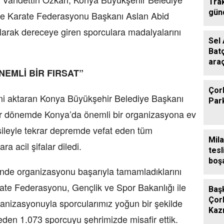
Tra
gün
iye Karate Federasyonu Başkanı Aslan Abid
larak dereceye giren sporculara madalyalarını
Sel 
Batç
araç
NEMLİ BİR FIRSAT”
göm
Çorl
ini aktaran Konya Büyükşehir Belediye Başkanı
Park
bir dönemde Konya’da önemli bir organizasyona ev
vesileyle tekrar depremde vefat eden tüm
Mila
ra acil şifalar diledi.
tesl
boşa
nde organizasyonu başarıyla tamamladıklarını
ate Federasyonu, Gençlik ve Spor Bakanlığı ile
Başk
Çorl
anizasyonuyla sporcularımız yoğun bir şekilde
Kazı
eden 1.073 sporcuyu şehrimizde misafir ettik.