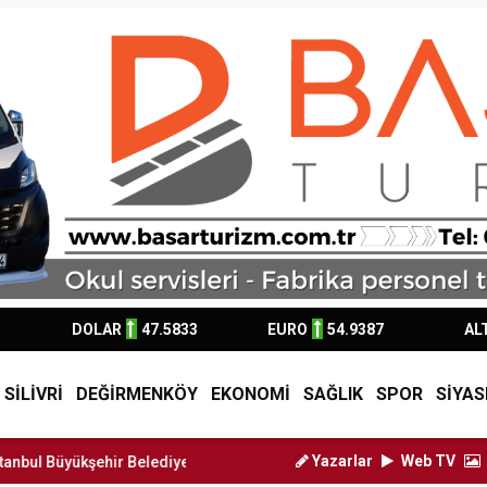
DOLAR
47.5833
EURO
54.9387
AL
SİLİVRİ
DEĞİRMENKÖY
EKONOMİ
SAĞLIK
SPOR
SİYAS
Yazarlar
Web TV
şehir Belediye Başkan Vekili Nu...
Silivri Belediyesi'nden LG