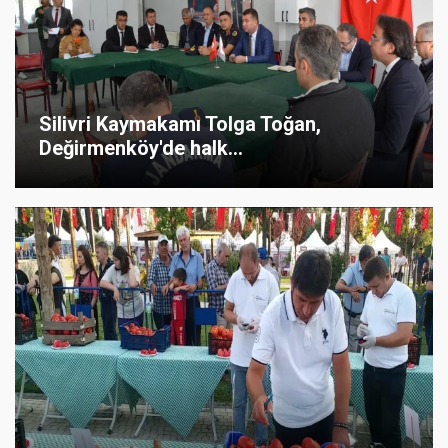
Silivri Kaymakamı Tolga Toğan,
Değirmenköy'de halk...