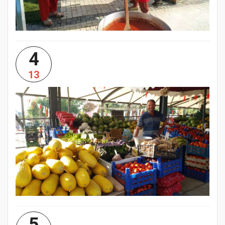
4
13
5