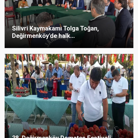
Silivri Kaymakamı Tolga Toğan,
Değirmenköy'de halk...