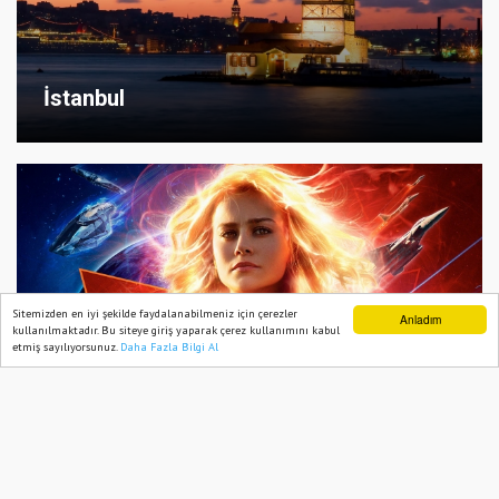
İstanbul
Sitemizden en iyi şekilde faydalanabilmeniz için çerezler
Anladım
kullanılmaktadır. Bu siteye giriş yaparak çerez kullanımını kabul
etmiş sayılıyorsunuz.
Daha Fazla Bilgi Al
Ana Sayfa
Web TV
Foto Galeri
Yazarlar
2019 En İyi Filmleri